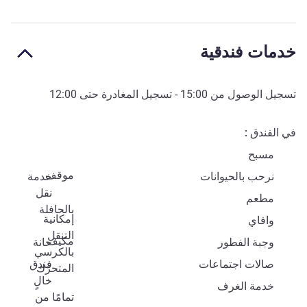
خدمات فندقية
تسجيل الوصول من
15:00
- تسجيل المغادرة حتى
12:00
في الفندق
مسبح
موقف
نرحب بالحيوانات
خدمة
نقل
مطعم
بالحافلة
إمكانية
وافاي
التنقل
مكيف
وجبة الفطور
حانة
بالكرسي
صالات اجتماعات
فندق
المتحرّك
خالٍ
خدمة الغرف
تمامًا من