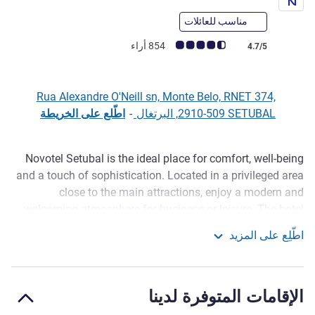
مناسب للعائلات
ملاحظة أراء العملاء (رأي ALL)
854 أراء
4.7/5
Rua Alexandre O'Neill sn, Monte Belo, RNET 374,
2910-509 SETUBAL, البرتغال
-
اطّلع على الخريطة
Novotel Setubal is the ideal place for comfort, well-being
الوصف
and a touch of sophistication. Located in a privileged area
close to the main attractions, enjoy a modern and
welcoming atmosphere for business or leisure. The hotel
stands out for its safe and comfortable environment.
اطّلِع على المزيد
Looking for a place to relax after exploring the natural and
Novotel Setubal
cultural beauty of the region? Novotel Setubal is for perfect
you.
الإقامات المتوفرة لدينا
With spacious and well-equipped rooms, Novotel Setúbal