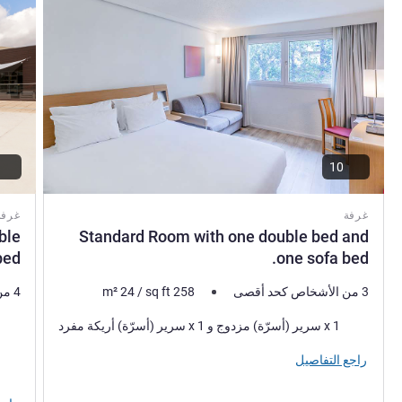
10
غرفة
غرفة
ble
Standard Room with one double bed and
ed.
one sofa bed.
3 من الأشخاص كحد أقصى
258
sq ft
/
24
m²
4 من الأشخاص كحد أقصى
فرش السرير
فرش 
1 x سرير (أسرّة) مزدوج و 1 x سرير (أسرّة) أريكة مفرد
راجع التفاصيل
المنا