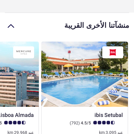
منشآتنا الأخرى القريبة
2 نجمة
Lisboa Almada
ibis Setubal
ملاحظة أراء العملاء (رأي ALL)
أراء
ملاحظة أراء العملاء (رأي
4.7/5
)
(792
4.5/5
عند
3.095
km
عند
29.968
km