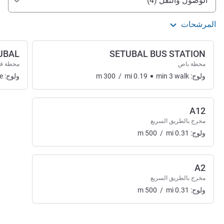
الوصول والنقل (4)
المرشحات
UBAL
SETUBAL BUS STATION
محطة باص
محطة ق
ولوج:
walk
3
min
0.19
mi
/
300
m
ولوج:
e
A12
مخرج بالطريق السريع
ولوج:
0.31
mi
/
500
m
A2
مخرج بالطريق السريع
ولوج:
0.31
mi
/
500
m