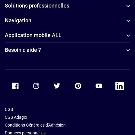
Solutions professionnelles
Navigation
Application mobile ALL
Besoin d'aide ?
Accor Facebook
Accor Instagram
Accor Twitter
Accor Pinterest
Accor Youtube
Accor Li
CGS
CGS Adagio
Conditions Générales d'Adhésion
Données personnelles