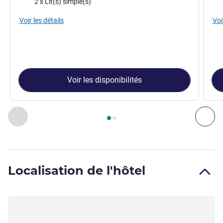
2 x Lit(s) simple(s)
Voir les détails
Voi
Voir les disponibilités
Page
1
sur
2
, Chambre 1 : Chambre Standard avec 2 lits simp
Précédent - Chambre
Sui
Localisation de l'hôtel