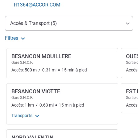
Email de contact
H1364@ACCOR.COM
Accès et transports
Accès & Transport (5)
Filtres
BESANCON MOUILLERE
OUE
Gare S.N.C.F.
Sortie 
Accès:
500
m
/
0.31
mi
15
min
à pied
Accès
BESANCON VIOTTE
EST
Gare S.N.C.F.
Sortie 
Accès:
1
km
/
0.63
mi
15
min
à pied
Accès
Transports
NORD VALENTIN