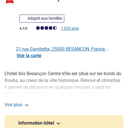
Adapté aux familles
Note Avis clients (Note ALL)
1 033 avis
4.7/5
21 rue Gambetta, 25000 BESANCON, France
-
Voir la carte
L'hôtel ibis Besançon Centre-Ville est situé sur les bords du
Description
Doubs, au coeur de la ville historique. Rénové et climatisé,
il permet de découvrir en quelques minutes à pied les
richesses de Besançon, la citadelle, ses musées ou le
palais Granvelle. Chambres modernes, une salle de
Voir plus
réunion, un parking intérieur clos payant de 23 places
ibis Besançon Centre-Ville
(entrée 2,17 mètres de large) selon disponibilités, un bar
ouvert 24 h/24, des restaurants et commerces à proximité.
Information hôtel