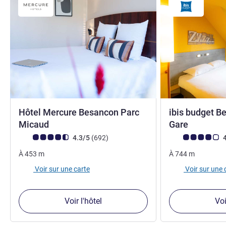
Hôtel Mercure Besancon Parc
ibis budget B
4 étoiles
2 étoiles
Micaud
Gare
Note Avis clients (Note ALL)
avis
Note Avis clients
4.3/5
(692
)
4
À
453
m
À
744
m
Voir sur une carte
Voir sur une 
Voir l'hôtel
Voi