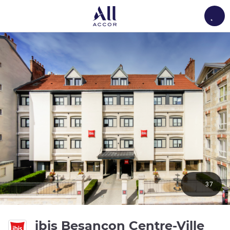
Load
37
3 ét
ibis Besançon Centre-Ville