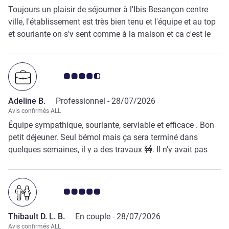
Toujours un plaisir de séjourner à l'Ibis Besançon centre
ville, l'établissement est très bien tenu et l'équipe et au top
et souriante on s'y sent comme à la maison et ça c'est le
vrai plus. Bravo à toutes et tous et un merci particulier au
réceptionniste du samedi 25 en fin d'après-midi !
Note Avis clients 4.5/5
Adeline B.
Professionnel -
28/07/2026
Avis confirmés ALL
Équipe sympathique, souriante, serviable et efficace . Bon
petit déjeuner. Seul bémol mais ça sera terminé dans
quelques semaines, il y a des travaux 🚧. Il n’y avait pas
d’ascenseur quand j’ai séjourné, ce qui aurait pu être
gênant pour quelqu’un de très chargé ou en situation de
handicap. Douche avec effet pluie appréciable quand on
Note Avis clients 5.0/5
arrive fatiguée.
Thibault D. L. B.
En couple -
28/07/2026
Avis confirmés ALL