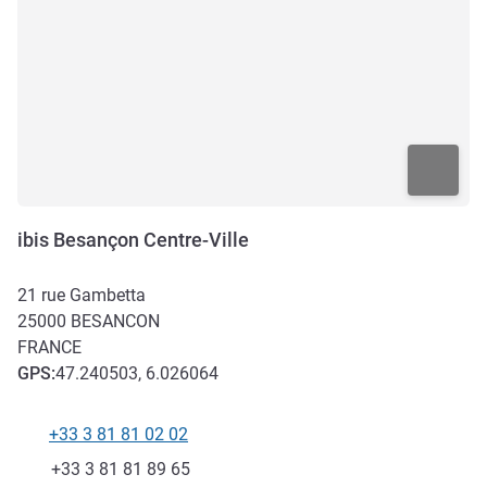
ibis Besançon Centre-Ville
21 rue Gambetta
25000
BESANCON
FRANCE
GPS
:
47.240503, 6.026064
+33 3 81 81 02 02
Téléphone
Fax
+33 3 81 81 89 65