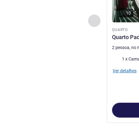
10
Anterior - Quarto
QUARTO
Quarto Pa
2 pessoa, no
Roupa de ca
1 x Cama
Ver detalhes
Página
1
de
3
, 