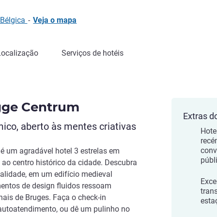
 Bélgica
-
Veja o mapa
Localização
Serviços de hotéis
ugge Centrum
Extras d
ico, aberto às mentes criativas
Hote
recé
conv
 é um agradável hotel 3 estrelas em
públ
ao centro histórico da cidade. Descubra
alidade, em um edifício medieval
Exce
mentos de design fluidos ressoam
tran
nais de Bruges. Faça o check-in
esta
autoatendimento, ou dê um pulinho no