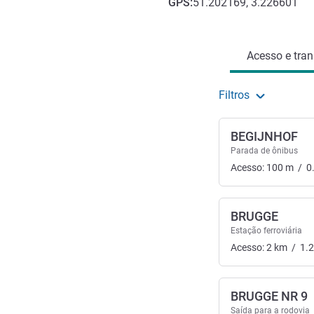
GPS
:
51.202169, 3.226601
Acesso e transporte
Acesso e tran
Filtros
BEGIJNHOF
Parada de ônibus
Acesso:
100
m
/
0
BRUGGE
Estação ferroviária
Acesso:
2
km
/
1.
BRUGGE NR 9
Saída para a rodovia