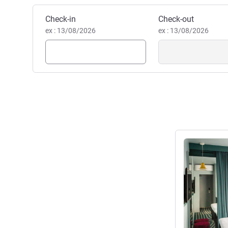
fazer em Bruges, você veio ao
Reservar este hotel
Check-in
Check-out
Petra De Meyere, Gerência d
ex : 13/08/2026
ex : 13/08/2026
Ver detalhes