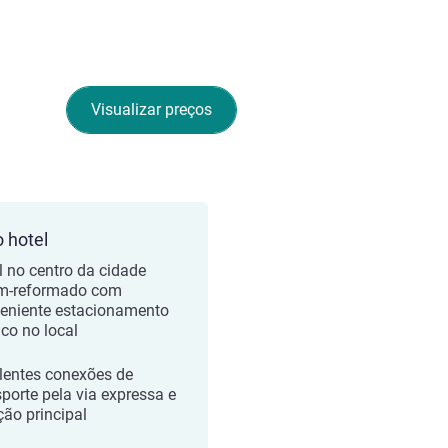
Visualizar preços
o hotel
l no centro da cidade
m-reformado com
eniente estacionamento
ico no local
lentes conexões de
sporte pela via expressa e
ção principal