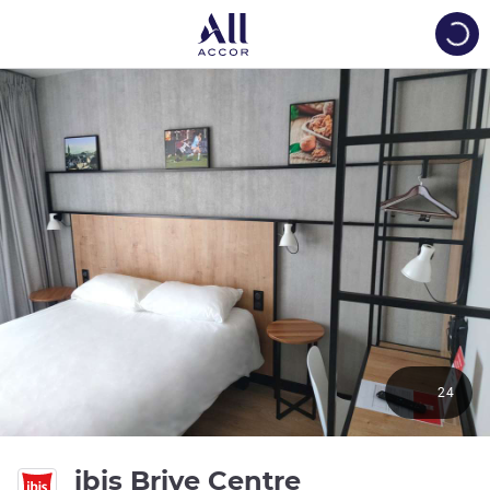
Load
24
3 étoiles
ibis Brive Centre