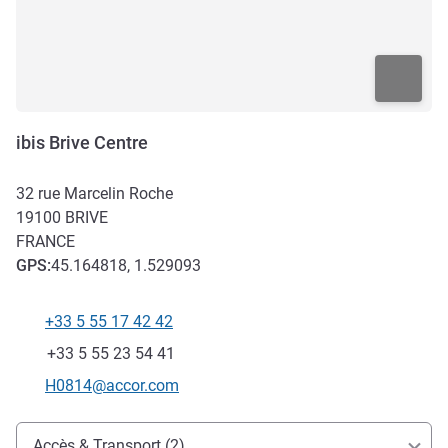
ibis Brive Centre
32 rue Marcelin Roche
19100
BRIVE
FRANCE
GPS
:
45.164818, 1.529093
+33 5 55 17 42 42
Téléphone
Fax
+33 5 55 23 54 41
Email de contact
H0814@accor.com
Accès et transports
Accès & Transport (2)