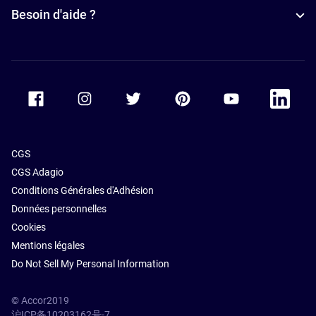
Besoin d'aide ?
Accor Facebook
Accor Instagram
Accor Twitter
Accor Pinterest
Accor Youtube
Accor Li
CGS
CGS Adagio
Conditions Générales d'Adhésion
Données personnelles
Cookies
Mentions légales
Do Not Sell My Personal Information
© Accor2019
沪ICP备10203162号-7