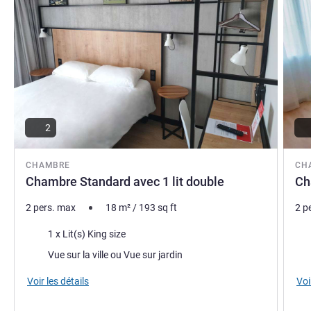
2
CHAMBRE
CH
Chambre Standard avec 1 lit double
Ch
2 pers. max
18
m²
/
193
sq ft
2 p
Literie
Lite
1 x Lit(s) King size
Vues :
Vue
Vue sur la ville ou Vue sur jardin
Voir les détails
Voi