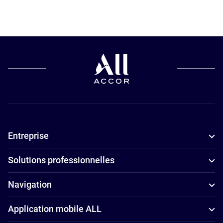
Hôtels pour
les petits
budgets à
Brive La
Gaillarde
Hôtels
adaptés aux
familles à
Entreprise
Brive La
Gaillarde
Solutions professionnelles
Navigation
Application mobile ALL