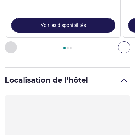
Voir les disponibilités
Page
1
sur
3
, Chambre 1 : Chambre Standard avec 1 lit doubl
Précédent - Chambre
Sui
Localisation de l'hôtel