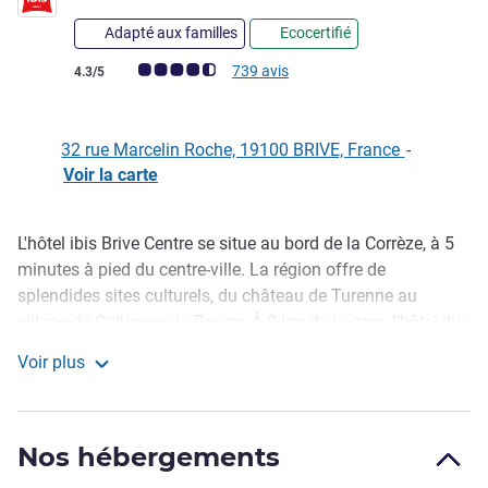
Adapté aux familles
Ecocertifié
Note Avis clients (Note ALL)
739 avis
4.3/5
32 rue Marcelin Roche, 19100 BRIVE, France
-
Voir la carte
L'hôtel ibis Brive Centre se situe au bord de la Corrèze, à 5
Description
minutes à pied du centre-ville. La région offre de
splendides sites culturels, du château de Turenne au
village de Collonges-la-Rouge. À 2 km de la gare, l'hôtel ibis
Brive Centre propose à la réservation 61 chambres
Voir plus
climatisées avec Wi-Fi offert. L'hôtel dispose d'une salle de
ibis Brive Centre
réunion pour vos séminaires et d'un bar avec terrasse
ouvert 24 h/24. À proximité de l'hôtel sont disponibles des
Nos hébergements
restaurants et un parking public gratuit.