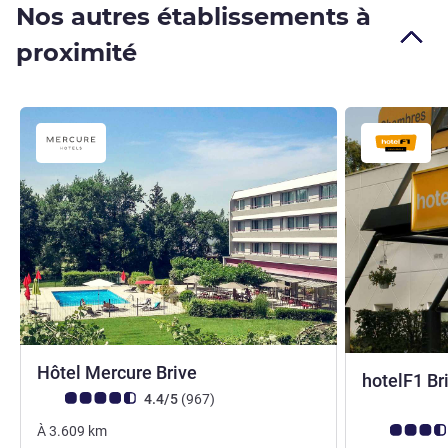
Nos autres établissements à
proximité
4 étoiles
Hôtel Mercure Brive
hotelF1 Br
Note Avis clients (Note ALL)
avis
4.4/5
(967
)
Note Avis cli
À
3.609
km