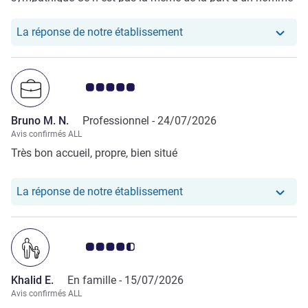
à l accueil qui ne dit même pas bonjour La chambre
mériterait un rafraîchissement
Notre hôtel a repondu au 
La réponse de notre établissement
Note Avis clients 5.0/5
Bruno M. N.
Professionnel -
24/07/2026
Avis confirmés ALL
Très bon accueil, propre, bien situé
Notre hôtel a repondu au
La réponse de notre établissement
Note Avis clients 4.5/5
Khalid E.
En famille -
15/07/2026
Avis confirmés ALL