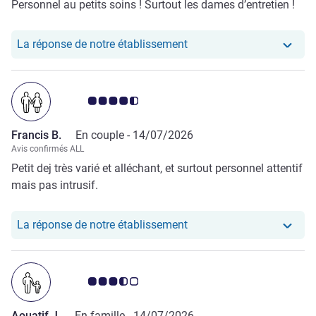
Personnel au petits soins ! Surtout les dames d’entretien !
Notre hôtel a repondu au 
La réponse de notre établissement
Note Avis clients 4.5/5
Francis B.
En couple -
14/07/2026
Avis confirmés ALL
Petit dej très varié et alléchant, et surtout personnel attentif
mais pas intrusif.
Notre hôtel a repondu au 
La réponse de notre établissement
Note Avis clients 3.5/5
Aouatif J.
En famille -
14/07/2026