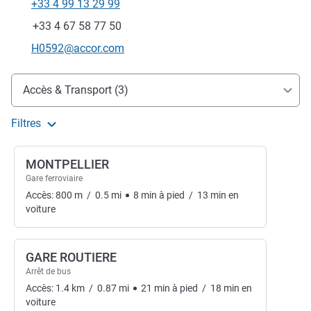
+33 4 99 13 29 99
Téléphone
Fax
+33 4 67 58 77 50
Email de contact
H0592@accor.com
Accès et transports
Accès & Transport (3)
Filtres
MONTPELLIER
Gare ferroviaire
Accès:
800
m
/
0.5
mi
8
min
à pied
/
13
min
en
voiture
GARE ROUTIERE
Arrêt de bus
Accès:
1.4
km
/
0.87
mi
21
min
à pied
/
18
min
en
voiture