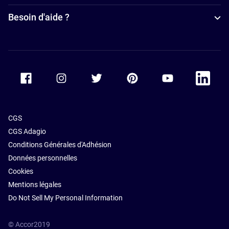
Hôtels
Besoin d'aide ?
d’affaires à
Montpellier
Accor Facebook
Accor Instagram
Accor Twitter
Accor Pinterest
Accor Youtube
Accor Li
CGS
CGS Adagio
Conditions Générales d'Adhésion
Données personnelles
Cookies
Mentions légales
Do Not Sell My Personal Information
© Accor2019