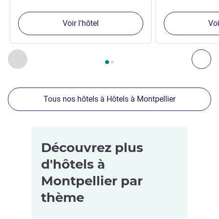
Voir l'hôtel
Voi
Page
1
sur
2
, Nos autres établissements à proximité 1 :, Nos 
Précédent - Nos autres établissements à proximité
Sui
Tous nos hôtels à Hôtels à Montpellier
Découvrez plus
d'hôtels à
Montpellier par
thème