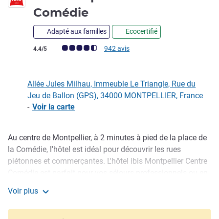
3 étoiles
Comédie
Adapté aux familles
Ecocertifié
Note Avis clients (Note ALL)
942 avis
4.4/5
Allée Jules Milhau, Immeuble Le Triangle, Rue du
Jeu de Ballon (GPS), 34000 MONTPELLIER, France
-
Voir la carte
Au centre de Montpellier, à 2 minutes à pied de la place de
Description
la Comédie, l'hôtel est idéal pour découvrir les rues
piétonnes et commerçantes. L'hôtel ibis Montpellier Centre
Comédie est parfait pour vos séjours professionnels ou en
famille, avec ses grandes chambres climatisées avec Wi-Fi,
Voir plus
un bar ouvert 24 h/24 et un accès au parking public
ibis Montpellier Centre Comédie
payant. Rendez-vous à pied en quelques minutes au centre