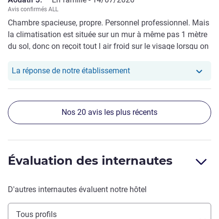
Avis confirmés ALL
Chambre spacieuse, propre. Personnel professionnel. Mais
la climatisation est située sur un mur à même pas 1 mètre
du sol, donc on reçoit tout l air froid sur le visage lorsqu on
dort et est très bruyante. C est dommage. Il faudrait faire
des travaux.
Notre hôtel a repondu au 
La réponse de notre établissement
Nos 20 avis les plus récents
Évaluation des internautes
D'autres internautes évaluent notre hôtel
Tous profils