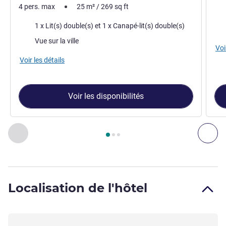
4 pers. max
25
m²
/
269
sq ft
Lite
Literie
1 x Lit(s) double(s) et 1 x Canapé-lit(s) double(s)
Vue
Vues :
Vue sur la ville
Voi
Voir les détails
Voir les disponibilités
Page
1
sur
3
, Chambre 1 : Chambre Exécutive avec 1 lit doubl
Précédent - Chambre
Sui
Localisation de l'hôtel