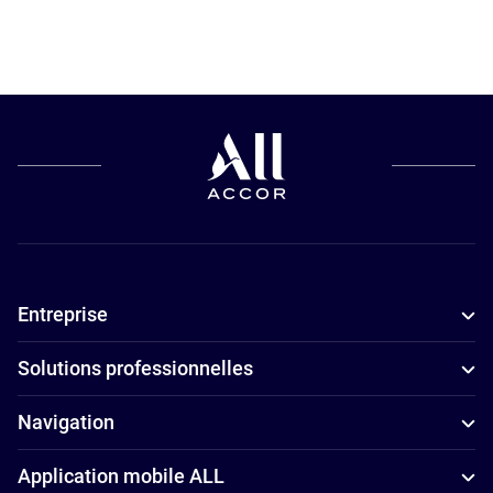
Hôtels pour
Hôtels
les petits
4 étoiles à
budgets à
Montpellier
Montpellier
Appart'hôtels
Hôtels
à Montpellier
adaptés aux
familles à
Montpellier
Entreprise
Hôtels avec
parking à
Solutions professionnelles
Montpellier
Hôtels avec
Navigation
piscine à
Application mobile ALL
Montpellier