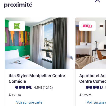
proximité
ibis Styles Montpellier Centre
Aparthotel Ad
3 étoiles
Comédie
Centre Come
Note Avis clients (Note ALL)
avis
Note Avis clients
4.5/5
(1212
)
4
À
125
m
À
125
m
Voir sur une carte
Voir sur une 