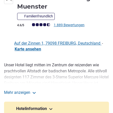
3,5 Sterne
Muenster
Familienfreundlich
Note Kundenmeinungen (Bewertung ALL)
1.889 Bewertungen
4.6/5
Auf der Zinnen 1, 79098 FREIBURG, Deutschland
-
Karte ansehen
Unser Hotel liegt mitten im Zentrum der reizenden wie
Beschreibung
prachtvollen Altstadt der badischen Metropole. Alle stilvoll
designten 117 Zimmer des 3-Sterne Superior Mercure Hotel
Freiburg am Münster sind klimatisiert. Unser Haus ist
Green Key und VDR-zertifiziert. Die 3 Tagungsräume eignen
Mehr anzeigen
sich für Veranstaltungen bis zu 140 Personen. Der
Mercure Hotel Freiburg Am Muenster
Hauptbahnhof ist nur 1 km entfernt, bis zur A5 sind es ca.
8 km. Ihr Auto und Fahrrad parken in der öffentlichen,
Hotelinformation