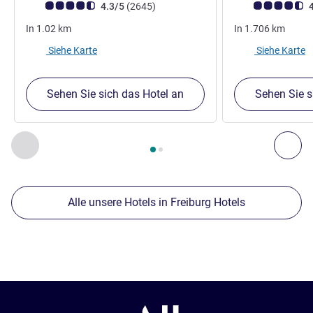
Note Kundenmeinungen (Bewertung ALL)
Bewertungen
Note Kundenmein
4.3/5
(2645
)
4
In
1.02
km
In
1.706
km
Siehe Karte
Siehe Karte
Sehen Sie sich das Hotel an
Sehen Sie s
Seite
1
von
2
, Unsere anderen Etablissements in der Nähe 1 :,
Zurück - Unsere anderen Etablissements in der Nähe
Wei
Alle unsere Hotels in Freiburg Hotels