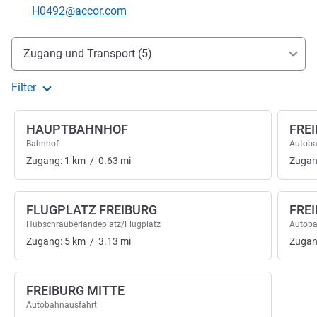
Kontakt-E-Mail
H0492@accor.com
Erreichbarkeit und Anbindung
Zugang und Transport (5)
Filter
HAUPTBAHNHOF
FRE
Bahnhof
Autoba
Zugang:
1
km
/
0.63
mi
Zugan
FLUGPLATZ FREIBURG
FRE
Hubschrauberlandeplatz/Flugplatz
Autoba
Zugang:
5
km
/
3.13
mi
Zugan
FREIBURG MITTE
Autobahnausfahrt