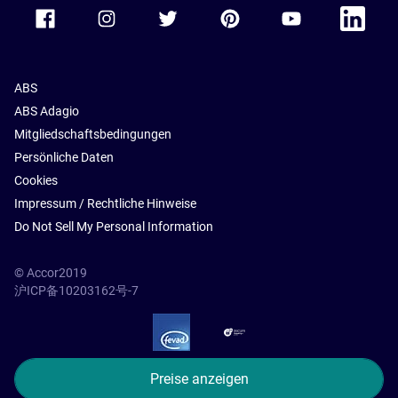
Accor Facebook
Accor Instagram
Accor Twitter
Accor Pinterest
Accor Youtube
Accor Li
ABS
ABS Adagio
Mitgliedschaftsbedingungen
Persönliche Daten
Cookies
Impressum / Rechtliche Hinweise
Do Not Sell My Personal Information
© Accor2019
沪ICP备10203162号-7
SSL Secure – globalSign
Preise anzeigen