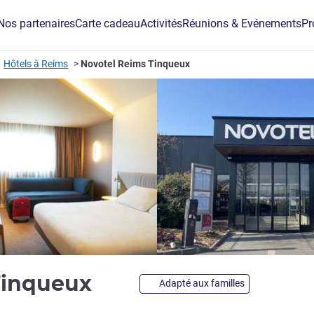
Nos partenaires
Carte cadeau
Activités
Réunions & Evénements
Pr
Hôtels à Reims
Novotel Reims Tinqueux
4 étoiles
Tinqueux
Adapté aux familles