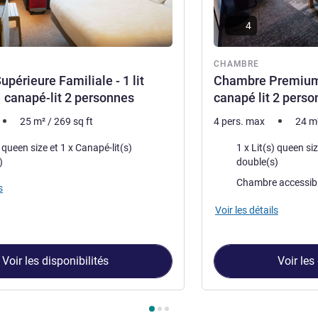
4
re
CHAMBRE
périeure Familiale - 1 lit
Chambre Premium -
1 canapé-lit 2 personnes
canapé lit 2 pers
25
m²
/
269
sq ft
4 pers. max
24
m
Literie
 size et 1 x Canapé-lit(s)
1 x Lit(s) queen size et 1 x Canap
)
double(s)
Chambre accessib
s
Voir les détails
Voir les disponibilités
Voir les
ambre 1 : Chambre Supérieure Familiale - 1 lit double et 1 cana