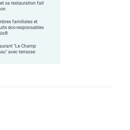
et sa restauration fait
son
bres familiales et
uits éco-responsables
als®
aurant "Le Champ
au" avec terrasse