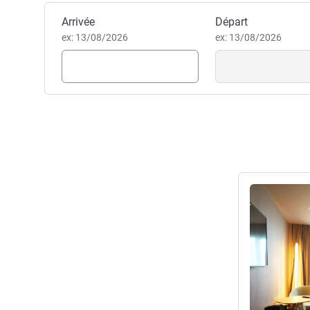
Valerie Chaillot, Direction de 
Réserver cet hôtel
Arrivée
Départ
ex: 13/08/2026
ex: 13/08/2026
Voir les détail