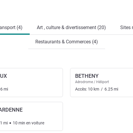
ansport (4)
Art , culture & divertissement (20)
Sites 
Restaurants & Commerces (4)
EUX
BETHENY
Aérodrome / Héliport
06
mi
Accès:
10
km
/
6.25
mi
ARDENNE
21
mi
10
min
en voiture