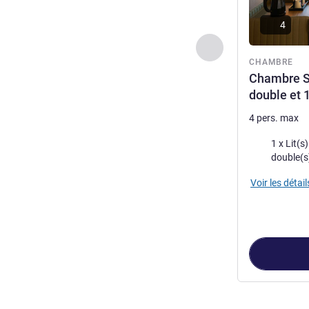
4
Précédent - Chamb
CHAMBRE
Chambre Su
double et 
4 pers. max
Literie
1 x Lit(s) queen
double(s
Voir les détail
Page
1
sur
3
, Ch