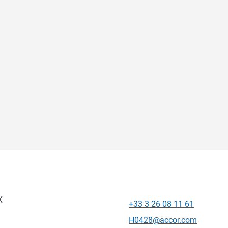
X
+33 3 26 08 11 61
Téléphone
Email de contact
H0428@accor.com