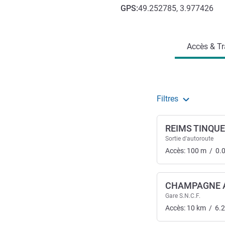
GPS
:
49.252785, 3.977426
Accès et transports
Accès & Tr
Filtres
REIMS TINQU
Sortie d'autoroute
Accès:
100
m
/
0.
CHAMPAGNE 
Gare S.N.C.F.
Accès:
10
km
/
6.