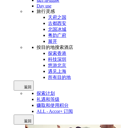
我们的品牌
Day use
旅行灵感
天府之国
古都西安
北国冰城
粤韵广府
展开
按目的地搜索酒店
探索香港
科技深圳
悠游北京
遇见上海
所有目的地
返回
探索计划
礼遇和等级
赚取和使用积分
ALL - Accor+ 订阅
返回