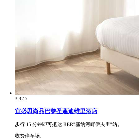
3.9 / 5
宜必思尚品巴黎圣蓬迪维里酒店
步行 15 分钟即可抵达 RER"塞纳河畔伊夫里"站。
收费停车场。