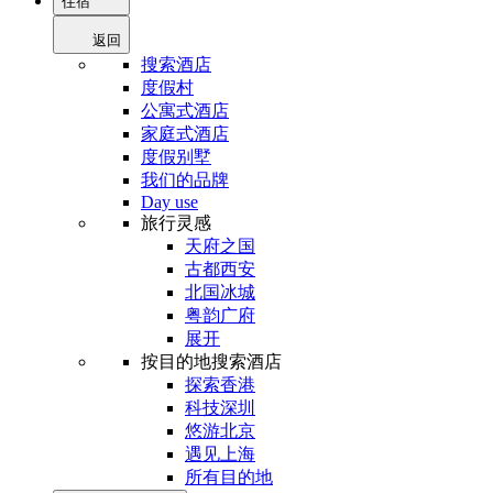
住宿
返回
搜索酒店
度假村
公寓式酒店
家庭式酒店
度假别墅
我们的品牌
Day use
旅行灵感
天府之国
古都西安
北国冰城
粤韵广府
展开
按目的地搜索酒店
探索香港
科技深圳
悠游北京
遇见上海
所有目的地