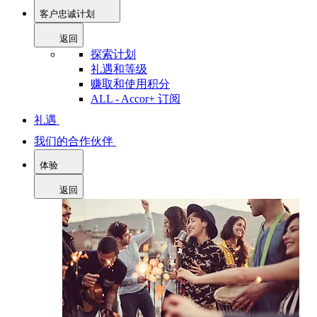
客户忠诚计划
返回
探索计划
礼遇和等级
赚取和使用积分
ALL - Accor+ 订阅
礼遇
我们的合作伙伴
体验
返回