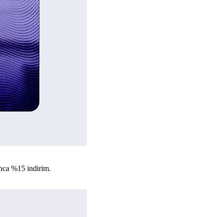
nca %15 indirim.