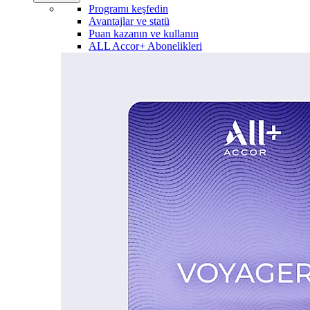
Programı keşfedin
Avantajlar ve statü
Puan kazanın ve kullanın
ALL Accor+ Abonelikleri