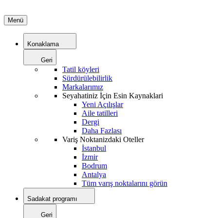
Menü
Konaklama
Geri
Tatil köyleri
Sürdürülebilirlik
Markalarımız
Seyahatiniz İçin Esin Kaynaklari
Yeni Açılışlar
Aile tatilleri
Dergi
Daha Fazlası
Variş Noktanizdaki Oteller
İstanbul
İzmir
Bodrum
Antalya
Tüm varış noktalarını görün
Sadakat programı
Geri