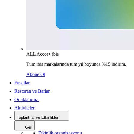
ALL Accor+ ibis
Tüm ibis markalarında tüm yıl boyunca %15 indirim.
Abone Ol
Fırsatlar
Restoran ve Barlar
Ortaklarımız
Aktiviteler
Toplantılar ve Etkinlikler
Geri
Etkinlik organizasyonu