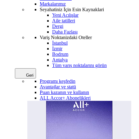
Markalarımız
Seyahatiniz İçin Esin Kaynaklari
Yeni Açılışlar
Aile tatilleri
Dergi
Daha Fazlası
Variş Noktanizdaki Oteller
İstanbul
İzmir
Bodrum
Antalya
Tüm varış noktalarını görün
Geri
Programı keşfedin
Avantajlar ve statü
Puan kazanın ve kullanın
ALL Accor+ Abonelikleri