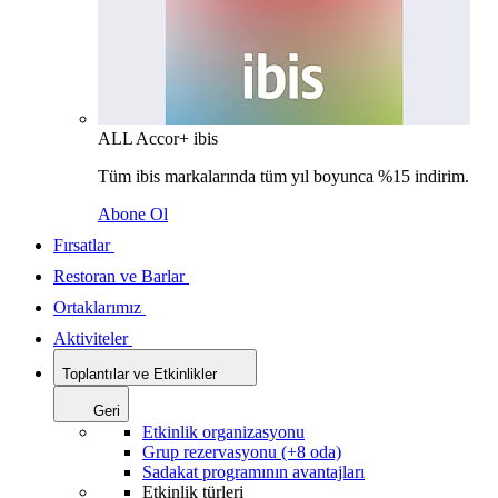
ALL Accor+ ibis
Tüm ibis markalarında tüm yıl boyunca %15 indirim.
Abone Ol
Fırsatlar
Restoran ve Barlar
Ortaklarımız
Aktiviteler
Toplantılar ve Etkinlikler
Geri
Etkinlik organizasyonu
Grup rezervasyonu (+8 oda)
Sadakat programının avantajları
Etkinlik türleri