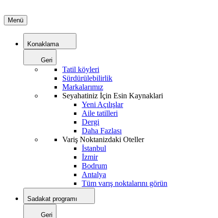
Menü
Konaklama
Geri
Tatil köyleri
Sürdürülebilirlik
Markalarımız
Seyahatiniz İçin Esin Kaynaklari
Yeni Açılışlar
Aile tatilleri
Dergi
Daha Fazlası
Variş Noktanizdaki Oteller
İstanbul
İzmir
Bodrum
Antalya
Tüm varış noktalarını görün
Sadakat programı
Geri