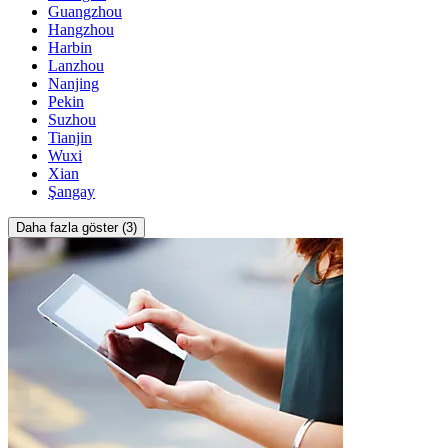
Guangzhou
Hangzhou
Harbin
Lanzhou
Nanjing
Pekin
Suzhou
Tianjin
Wuxi
Xian
Şangay
Daha fazla göster (3)