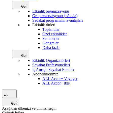
Geri
Etkinlik organizasyonu
Grup rezervasyonu (+8 oda)
Sadakat programının avantajları
Etkinlik türleri
Toplantılar
Özel etkinlikler
Seminerler
Kongreler
Daha fazla
Geri
Etkinlik Organizatörleri
Seyahat Profesyonelleri
İş Amaçlı Seyahat Edenler
Aboneliklerimiz
ALL Accor+ Voyager
ALL Accor+ ibis
en
Geri
Aşağıdan ülkenizi ve dilinizi seçin
Coğrafi bölge