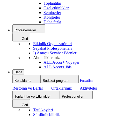
Toplantılar
Özel etkinlikler
Seminerler
Kongreler
Daha fazla
Profesyoneller
Geri
Etkinlik Organizatörleri
Seyahat Profesyonelleri
İş Amaçlı Seyahat Edenler
Aboneliklerimiz
ALL Accor+ Voyager
ALL Accor+ ibis
Daha
Fırsatlar
Konaklama
Sadakat programı
Restoran ve Barlar
Ortaklarımız
Aktiviteler
Toplantılar ve Etkinlikler
Profesyoneller
Geri
Tatil köyleri
Sürdürülebilirlik