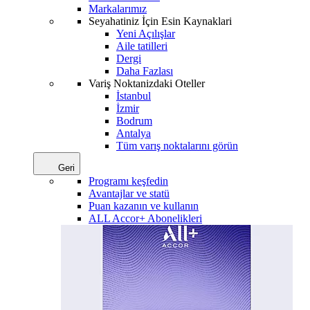
Markalarımız
Seyahatiniz İçin Esin Kaynaklari
Yeni Açılışlar
Aile tatilleri
Dergi
Daha Fazlası
Variş Noktanizdaki Oteller
İstanbul
İzmir
Bodrum
Antalya
Tüm varış noktalarını görün
Geri
Programı keşfedin
Avantajlar ve statü
Puan kazanın ve kullanın
ALL Accor+ Abonelikleri