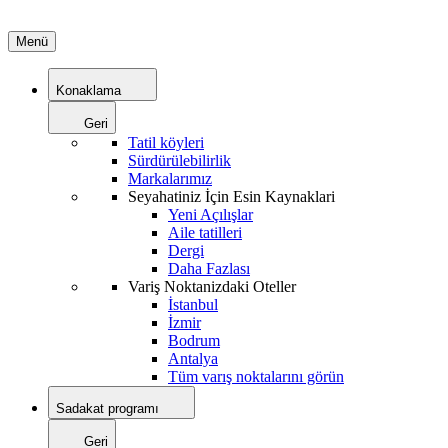
Menü
Konaklama
Geri
Tatil köyleri
Sürdürülebilirlik
Markalarımız
Seyahatiniz İçin Esin Kaynaklari
Yeni Açılışlar
Aile tatilleri
Dergi
Daha Fazlası
Variş Noktanizdaki Oteller
İstanbul
İzmir
Bodrum
Antalya
Tüm varış noktalarını görün
Sadakat programı
Geri