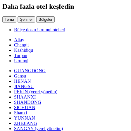
Daha fazla otel keşfedin
Tema
Şehirler
Bölgeler
Bütçe dostu Urumqi otelleri
Altay
Changji
Kashidiqu
Turpan
Urumqi
GUANGDONG
Gansu
HENAN
JIANGSU
PEKİN (yerel yönetim)
SHAANXI
SHANDONG
SICHUAN
Shanxi
YUNNAN
ZHEJIANG
ŞANGAY (yerel yönetim)