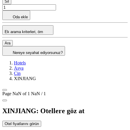
Sil
Oda ekle
Ek arama kriterleri, örn
Ara
Nereye seyahat ediyorsunuz?
Hotels
Asya
Çin
XINJIANG
Page NaN of 1
NaN / 1
XINJIANG: Otellere göz at
Otel fiyatlarını görün