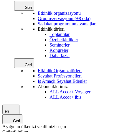
Geri
Etkinlik organizasyonu
Grup rezervasyonu (+8 oda)
Sadakat programının avantajları
Etkinlik türleri
Toplantılar
Özel etkinlikler
Seminerler
Kongreler
Daha fazla
Geri
Etkinlik Organizatörleri
Seyahat Profesyonelleri
İş Amaçlı Seyahat Edenler
Aboneliklerimiz
ALL Accor+ Voyager
ALL Accor+ ibis
en
Geri
Aşağıdan ülkenizi ve dilinizi seçin
Coğrafi bölge