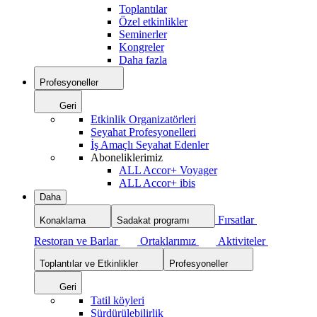
Toplantılar
Özel etkinlikler
Seminerler
Kongreler
Daha fazla
Profesyoneller
Geri
Etkinlik Organizatörleri
Seyahat Profesyonelleri
İş Amaçlı Seyahat Edenler
Aboneliklerimiz
ALL Accor+ Voyager
ALL Accor+ ibis
Daha
Fırsatlar
Konaklama
Sadakat programı
Restoran ve Barlar
Ortaklarımız
Aktiviteler
Toplantılar ve Etkinlikler
Profesyoneller
Geri
Tatil köyleri
Sürdürülebilirlik