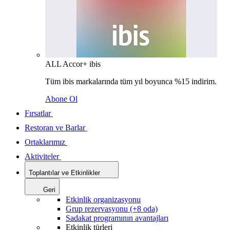
ALL Accor+ ibis
Tüm ibis markalarında tüm yıl boyunca %15 indirim.
Abone Ol
Fırsatlar
Restoran ve Barlar
Ortaklarımız
Aktiviteler
Toplantılar ve Etkinlikler
Geri
Etkinlik organizasyonu
Grup rezervasyonu (+8 oda)
Sadakat programının avantajları
Etkinlik türleri