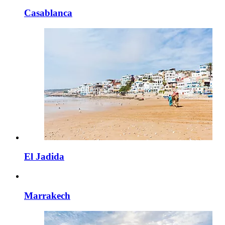
Casablanca
El Jadida
Marrakech