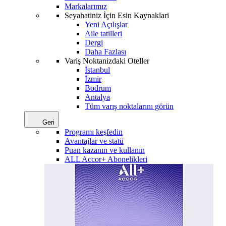
Markalarımız
Seyahatiniz İçin Esin Kaynaklari
Yeni Açılışlar
Aile tatilleri
Dergi
Daha Fazlası
Variş Noktanizdaki Oteller
İstanbul
İzmir
Bodrum
Antalya
Tüm varış noktalarını görün
Geri
Programı keşfedin
Avantajlar ve statü
Puan kazanın ve kullanın
ALL Accor+ Abonelikleri