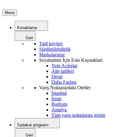
Menü
Konaklama
Geri
Tatil köyleri
Sürdürülebilirlik
Markalarımız
Seyahatiniz İçin Esin Kaynaklari
Yeni Açılışlar
Aile tatilleri
Dergi
Daha Fazlası
Variş Noktanizdaki Oteller
İstanbul
İzmir
Bodrum
Antalya
Tüm varış noktalarını görün
Sadakat programı
Geri