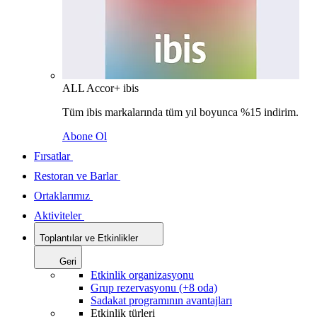
ALL Accor+ ibis
Tüm ibis markalarında tüm yıl boyunca %15 indirim.
Abone Ol
Fırsatlar
Restoran ve Barlar
Ortaklarımız
Aktiviteler
Toplantılar ve Etkinlikler
Geri
Etkinlik organizasyonu
Grup rezervasyonu (+8 oda)
Sadakat programının avantajları
Etkinlik türleri