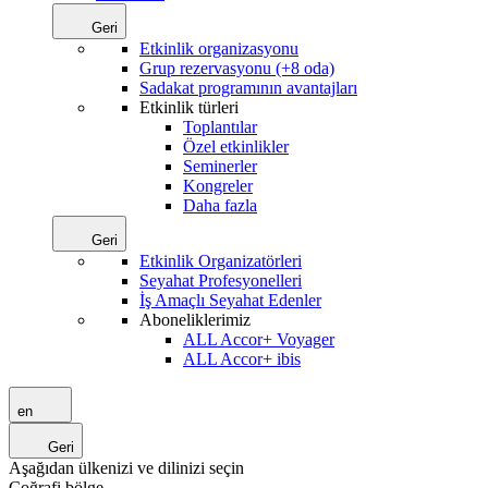
Geri
Etkinlik organizasyonu
Grup rezervasyonu (+8 oda)
Sadakat programının avantajları
Etkinlik türleri
Toplantılar
Özel etkinlikler
Seminerler
Kongreler
Daha fazla
Geri
Etkinlik Organizatörleri
Seyahat Profesyonelleri
İş Amaçlı Seyahat Edenler
Aboneliklerimiz
ALL Accor+ Voyager
ALL Accor+ ibis
en
Geri
Aşağıdan ülkenizi ve dilinizi seçin
Coğrafi bölge