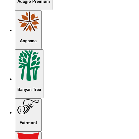
Adagio Premium
Angsana
Banyan Tree
Fairmont