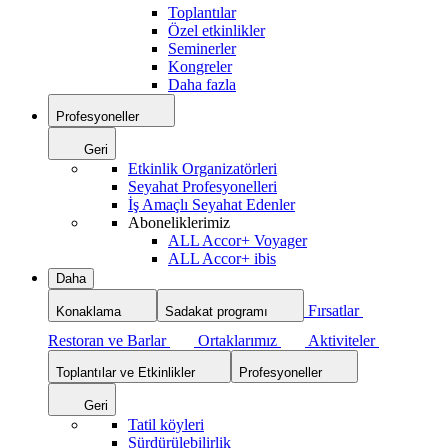
Toplantılar
Özel etkinlikler
Seminerler
Kongreler
Daha fazla
Profesyoneller
Geri
Etkinlik Organizatörleri
Seyahat Profesyonelleri
İş Amaçlı Seyahat Edenler
Aboneliklerimiz
ALL Accor+ Voyager
ALL Accor+ ibis
Daha
Fırsatlar
Konaklama
Sadakat programı
Restoran ve Barlar
Ortaklarımız
Aktiviteler
Toplantılar ve Etkinlikler
Profesyoneller
Geri
Tatil köyleri
Sürdürülebilirlik