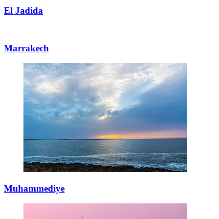
El Jadida
Marrakech
Muhammediye