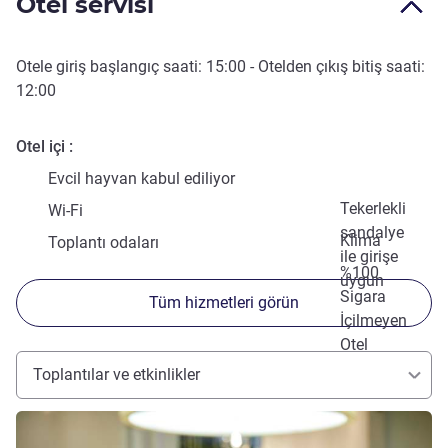
Otel servisi
Otele giriş başlangıç saati:
15:00
- Otelden çıkış bitiş saati:
12:00
Otel içi
Evcil hayvan kabul ediliyor
Tekerlekli
Wi-Fi
sandalye
Klima
Toplantı odaları
ile girişe
%100
uygun
Sigara
Tüm hizmetleri görün
İçilmeyen
Otel
Toplantılar ve etkinlikler