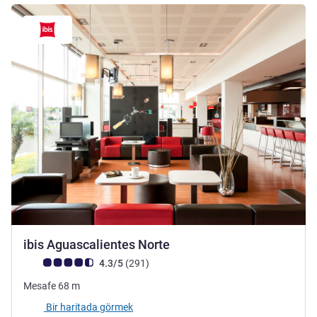
3 yıldız
ibis Aguascalientes Norte
Avis müşterileri puanı (ALL Puanlama)
görüş
4.3/5
(291
)
Mesafe
68
m
Bir haritada görmek