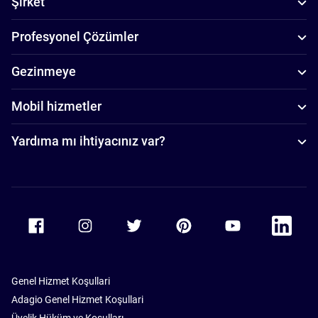
Şirket
Profesyonel Çözümler
Gezinmeye
Mobil hizmetler
Yardıma mı ihtiyacınız var?
Accor Facebook
Accor Instagram
Accor Twitter
Accor Pinterest
Accor Youtube
Accor Li
Genel Hizmet Koşullari
Adagio Genel Hizmet Koşullari
Üyelik Hüküm ve Koşulları