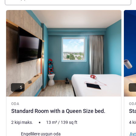
Ayrıntıları göster
Ayrıntı
5
ODA
OD
Standard Room with a Queen Size bed.
St
2 kişi maks.
13
m²
/
139
sq ft
4 k
Ayr
Engellilere uygun oda