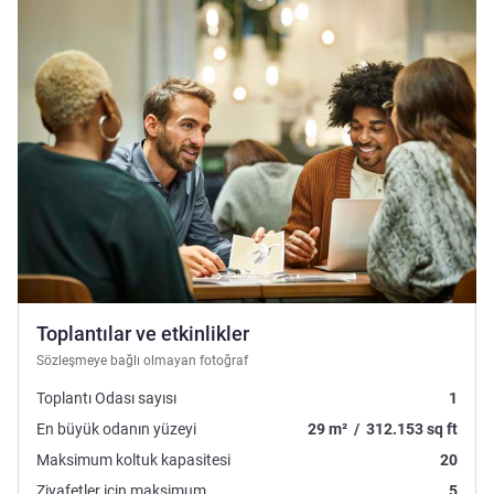
Toplantılar ve etkinlikler
Sözleşmeye bağlı olmayan fotoğraf
Toplantı Odası sayısı
1
En büyük odanın yüzeyi
29
m²
/
312.153
sq ft
Maksimum koltuk kapasitesi
20
Ziyafetler için maksimum
5