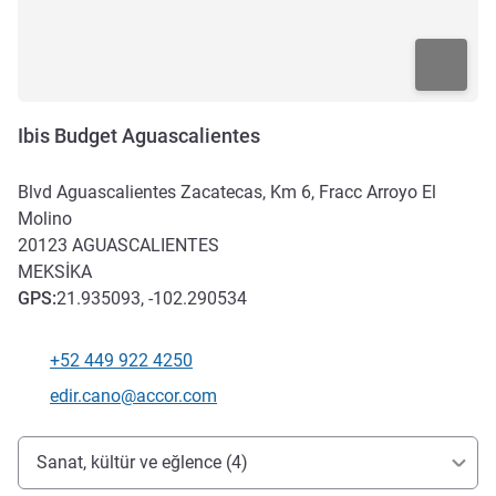
Ibis Budget Aguascalientes
Blvd Aguascalientes Zacatecas, Km 6, Fracc Arroyo El
Molino
20123
AGUASCALIENTES
MEKSIKA
GPS
:
21.935093, -102.290534
+52 449 922 4250
Telefon
İletişim için e-posta
edir.cano@accor.com
Erişim ve ulaşım
Sanat, kültür ve eğlence (4)