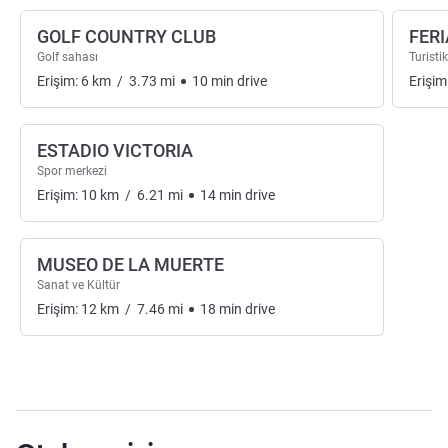
GOLF COUNTRY CLUB
FER
Golf sahası
Turistik
Erişim:
6
km
/
3.73
mi
10
min
drive
Erişim
ESTADIO VICTORIA
Spor merkezi
Erişim:
10
km
/
6.21
mi
14
min
drive
MUSEO DE LA MUERTE
Sanat ve Kültür
Erişim:
12
km
/
7.46
mi
18
min
drive