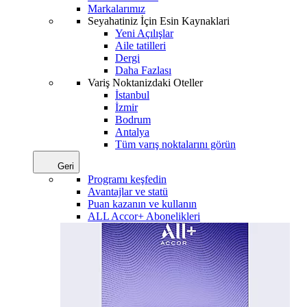
Markalarımız
Seyahatiniz İçin Esin Kaynaklari
Yeni Açılışlar
Aile tatilleri
Dergi
Daha Fazlası
Variş Noktanizdaki Oteller
İstanbul
İzmir
Bodrum
Antalya
Tüm varış noktalarını görün
Geri
Programı keşfedin
Avantajlar ve statü
Puan kazanın ve kullanın
ALL Accor+ Abonelikleri