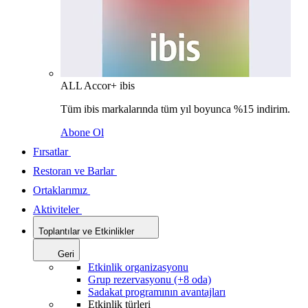
ALL Accor+ ibis
Tüm ibis markalarında tüm yıl boyunca %15 indirim.
Abone Ol
Fırsatlar
Restoran ve Barlar
Ortaklarımız
Aktiviteler
Toplantılar ve Etkinlikler
Geri
Etkinlik organizasyonu
Grup rezervasyonu (+8 oda)
Sadakat programının avantajları
Etkinlik türleri