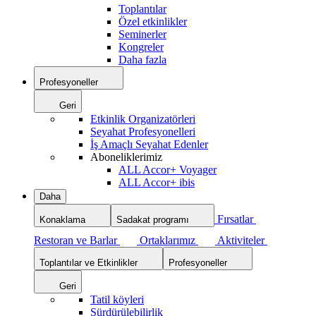
Toplantılar
Özel etkinlikler
Seminerler
Kongreler
Daha fazla
Profesyoneller
Geri
Etkinlik Organizatörleri
Seyahat Profesyonelleri
İş Amaçlı Seyahat Edenler
Aboneliklerimiz
ALL Accor+ Voyager
ALL Accor+ ibis
Daha
Fırsatlar
Konaklama
Sadakat programı
Restoran ve Barlar
Ortaklarımız
Aktiviteler
Toplantılar ve Etkinlikler
Profesyoneller
Geri
Tatil köyleri
Sürdürülebilirlik