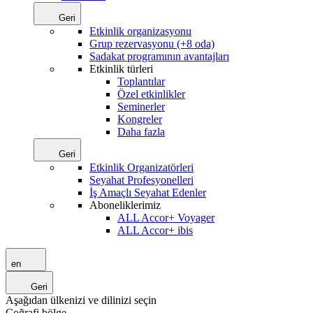
Geri
Etkinlik organizasyonu
Grup rezervasyonu (+8 oda)
Sadakat programının avantajları
Etkinlik türleri
Toplantılar
Özel etkinlikler
Seminerler
Kongreler
Daha fazla
Geri
Etkinlik Organizatörleri
Seyahat Profesyonelleri
İş Amaçlı Seyahat Edenler
Aboneliklerimiz
ALL Accor+ Voyager
ALL Accor+ ibis
en
Geri
Aşağıdan ülkenizi ve dilinizi seçin
Coğrafi bölge