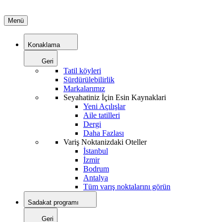
Menü
Konaklama
Geri
Tatil köyleri
Sürdürülebilirlik
Markalarımız
Seyahatiniz İçin Esin Kaynaklari
Yeni Açılışlar
Aile tatilleri
Dergi
Daha Fazlası
Variş Noktanizdaki Oteller
İstanbul
İzmir
Bodrum
Antalya
Tüm varış noktalarını görün
Sadakat programı
Geri