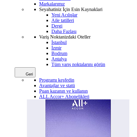
Markalarımız
Seyahatiniz İçin Esin Kaynaklari
Yeni Açılışlar
Aile tatilleri
Dergi
Daha Fazlası
Variş Noktanizdaki Oteller
İstanbul
İzmir
Bodrum
Antalya
Tüm varış noktalarını görün
Geri
Programı keşfedin
Avantajlar ve statü
Puan kazanın ve kullanın
ALL Accor+ Abonelikleri