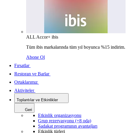
ALL Accor+ ibis
Tüm ibis markalarında tüm yıl boyunca %15 indirim.
Abone Ol
Fırsatlar
Restoran ve Barlar
Ortaklarımız
Aktiviteler
Toplantılar ve Etkinlikler
Geri
Etkinlik organizasyonu
Grup rezervasyonu (+8 oda)
Sadakat programının avantajları
Etkinlik türleri