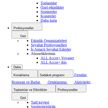
Toplantılar
Özel etkinlikler
Seminerler
Kongreler
Daha fazla
Profesyoneller
Geri
Etkinlik Organizatörleri
Seyahat Profesyonelleri
İş Amaçlı Seyahat Edenler
Aboneliklerimiz
ALL Accor+ Voyager
ALL Accor+ ibis
Daha
Fırsatlar
Konaklama
Sadakat programı
Restoran ve Barlar
Ortaklarımız
Aktiviteler
Toplantılar ve Etkinlikler
Profesyoneller
Geri
Tatil köyleri
Sürdürülebilirlik