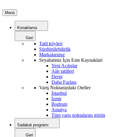
Menü
Konaklama
Geri
Tatil köyleri
Sürdürülebilirlik
Markalarımız
Seyahatiniz İçin Esin Kaynaklari
Yeni Açılışlar
Aile tatilleri
Dergi
Daha Fazlası
Variş Noktanizdaki Oteller
İstanbul
İzmir
Bodrum
Antalya
Tüm varış noktalarını görün
Sadakat programı
Geri