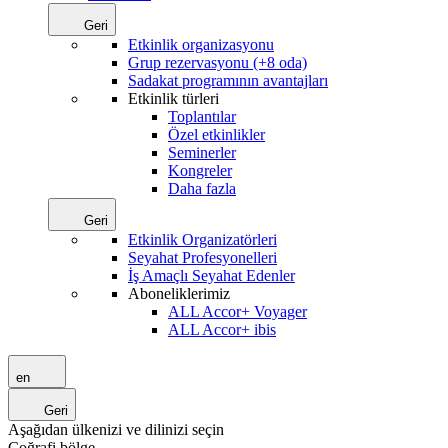
Geri
Etkinlik organizasyonu
Grup rezervasyonu (+8 oda)
Sadakat programının avantajları
Etkinlik türleri
Toplantılar
Özel etkinlikler
Seminerler
Kongreler
Daha fazla
Geri
Etkinlik Organizatörleri
Seyahat Profesyonelleri
İş Amaçlı Seyahat Edenler
Aboneliklerimiz
ALL Accor+ Voyager
ALL Accor+ ibis
en
Geri
Aşağıdan ülkenizi ve dilinizi seçin
Coğrafi bölge