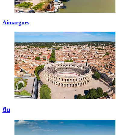
Aimargues
นีม