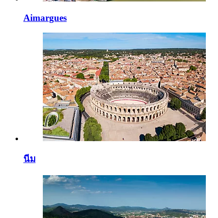
Aimargues
นีม