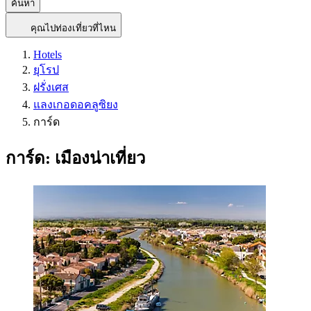
ค้นหา
คุณไปท่องเที่ยวที่ไหน
Hotels
ยุโรป
ฝรั่งเศส
แลงเกอดอคลูซิยง
การ์ด
การ์ด: เมืองน่าเที่ยว