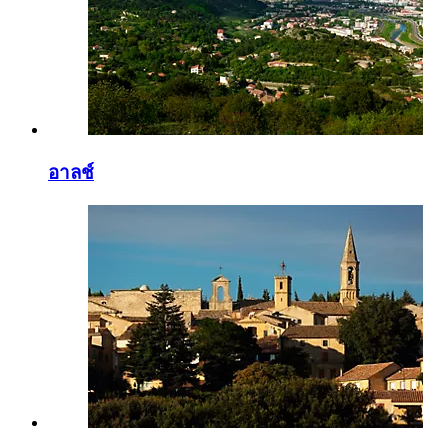
อาลช์