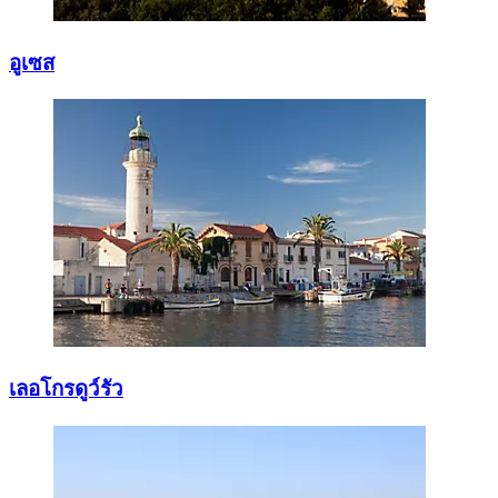
อูเซส
เลอโกรดูว์รัว