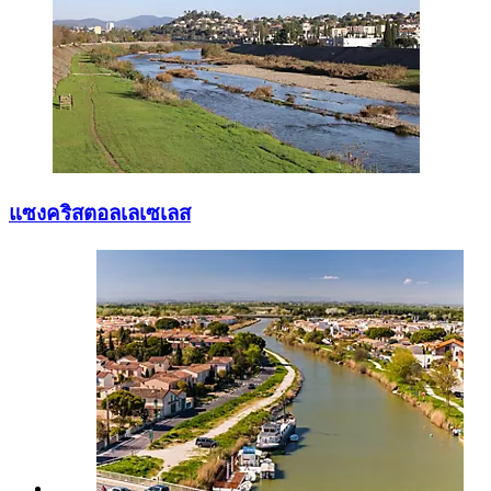
แซงคริสตอลเลเซเลส