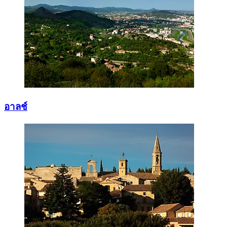
อาลช์