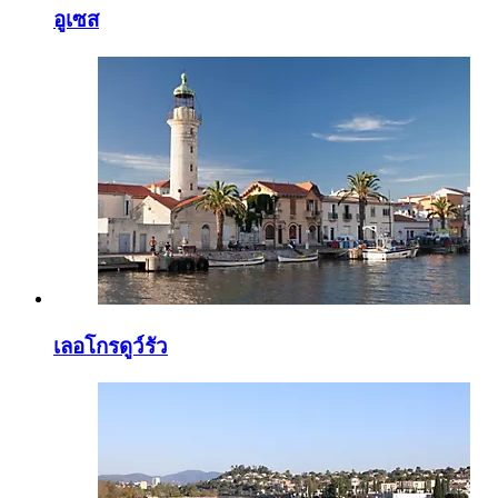
อูเซส
เลอโกรดูว์รัว