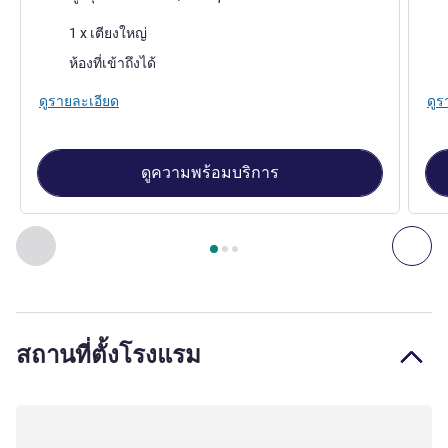
เครื่องนอน
เคร
1 x เตียงใหญ่
ห้องที่เข้าถึงได้
ดูรายละเอียด
ดูร
ดูความพร้อมบริการ
หน้า
1
จาก
3
, ห้องพัก 1 : Tandem Room for 2 travelers maxim
ก่อนหน้า - ห้องพัก
ถัดไ
สถานที่ตั้งโรงแรม