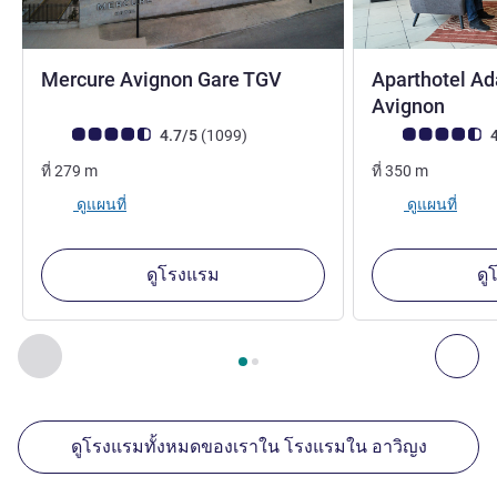
4 ดาว
Mercure Avignon Gare TGV
Aparthotel Ad
Avignon
คะแนนความคิดเห็นจากแขก (เรทติ้งบน ALL)
รีวิว รายการ
คะแนนความคิดเห็
4.7/5
(1099
)
4
ที่
279
m
ที่
350
m
ดูแผนที่
ดูแผนที่
ดูโรงแรม
ดู
หน้า
1
จาก
2
, สถานประกอบการอื่นของเราที่อยู่ใกล้เคียง 1 :, ส
ก่อนหน้า - สถานประกอบการอื่นของเราที่อยู่ใกล้เคียง
ถัด
ดูโรงแรมทั้งหมดของเราใน โรงแรมใน อาวิญง