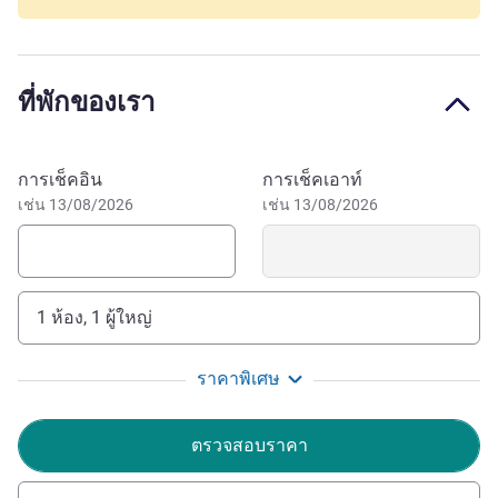
Searching for a low-cost hotel in Provence? Dreaming of a
trip to Avignon? Book a stay in our downtown hotel, ideal
for all travelers: family, friends, business trips or romantic
ที่พักของเรา
stays. Whatever the reason, hotelF1 caters for all stays!
Relax in a room with A/C, private bathroom and flat-screen
TV. Whether you're here for work or looking to unwind, we
จองโรงแรมนี้
การเช็คอิน
การเช็คเอาท์
know how to take care of you.
เช่น 13/08/2026
เช่น 13/08/2026
This city in southeast France has a rich historical heritage,
with the Palais des Papes, Saint-Bénézet bridge, and
theater festival. Enjoy its medieval atmosphere, sunshine
and picturesque streets.
1 ห้อง, 1 ผู้ใหญ่
The entire team at hôtelF1 AVIGNON COURTINE is happy
ราคาพิเศษ
to welcome you. Enjoy a change of scenery with the
lavender, sound of cicadas and a warm welcome from our
ตรวจสอบราคา
great team. On hand to meet your every need!
ANAIS DONNET ฝ่ายบริหารโรงแรม