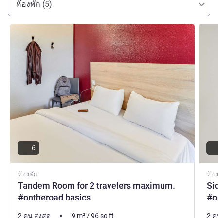
ห้องพัก (5)
ดูรายละเอียด
ดูรายล
6
ห้องพัก
ห้อง
Tandem Room for 2 travelers maximum.
Si
#ontheroad basics
#o
2 คน สูงสุด
9
m²
/
96
sq ft
2 ค