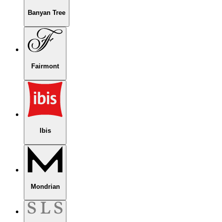
Banyan Tree
Fairmont
Ibis
Mondrian