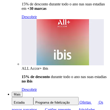
15% de desconto durante todo o ano nas suas estadias
em
+30 marcas
Descobrir
ALL Accor+ ibis
15% de desconto
durante todo o ano nas suas estadias
no ibis
Descobrir
Mais
Ofertas
Os
Estadia
Programa de fidelização
nossos parceiros
Cartões-presente
Atividades