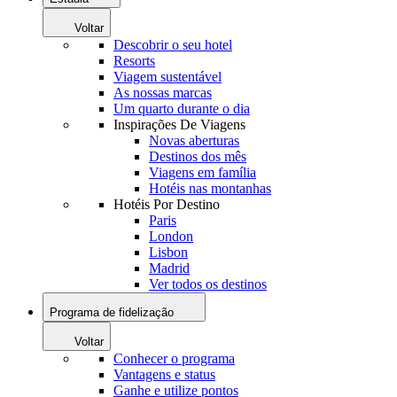
Voltar
Descobrir o seu hotel
Resorts
Viagem sustentável
As nossas marcas
Um quarto durante o dia
Inspirações De Viagens
Novas aberturas
Destinos dos mês
Viagens em família
Hotéis nas montanhas
Hotéis Por Destino
Paris
London
Lisbon
Madrid
Ver todos os destinos
Programa de fidelização
Voltar
Conhecer o programa
Vantagens e status
Ganhe e utilize pontos