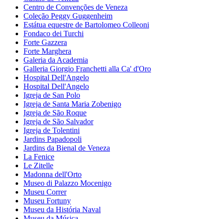
Centro de Convenções de Veneza
Coleção Peggy Guggenheim
Estátua equestre de Bartolomeo Colleoni
Fondaco dei Turchi
Forte Gazzera
Forte Marghera
Galeria da Academia
Galleria Giorgio Franchetti alla Ca' d'Oro
Hospital Dell'Angelo
Hospital Dell'Angelo
Igreja de San Polo
Igreja de Santa Maria Zobenigo
Igreja de São Roque
Igreja de São Salvador
Igreja de Tolentini
Jardins Papadopoli
Jardins da Bienal de Veneza
La Fenice
Le Zitelle
Madonna dell'Orto
Museo di Palazzo Mocenigo
Museu Correr
Museu Fortuny
Museu da História Naval
Museu da Música