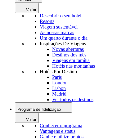
Voltar
Descobrir o seu hotel
Resorts
Viagem sustentável
As nossas marcas
Um quarto durante o dia
Inspirações De Viagens
Novas aberturas
Destinos dos mês
Viagens em família
Hotéis nas montanhas
Hotéis Por Destino
Paris
London
Lisbon
Madrid
Ver todos os destinos
Programa de fidelização
Voltar
Conhecer o programa
Vantagens e status
Ganhe e utilize pontos