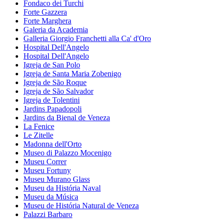
Fondaco dei Turchi
Forte Gazzera
Forte Marghera
Galeria da Academia
Galleria Giorgio Franchetti alla Ca' d'Oro
Hospital Dell'Angelo
Hospital Dell'Angelo
Igreja de San Polo
Igreja de Santa Maria Zobenigo
Igreja de São Roque
Igreja de São Salvador
Igreja de Tolentini
Jardins Papadopoli
Jardins da Bienal de Veneza
La Fenice
Le Zitelle
Madonna dell'Orto
Museo di Palazzo Mocenigo
Museu Correr
Museu Fortuny
Museu Murano Glass
Museu da História Naval
Museu da Música
Museu de História Natural de Veneza
Palazzi Barbaro