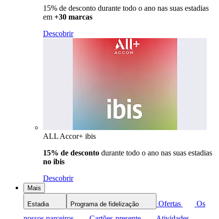
15% de desconto durante todo o ano nas suas estadias
em
+30 marcas
Descobrir
ALL Accor+ ibis
15% de desconto
durante todo o ano nas suas estadias
no ibis
Descobrir
Mais
Ofertas
Os
Estadia
Programa de fidelização
nossos parceiros
Cartões-presente
Atividades