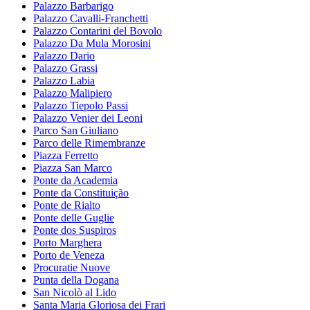
Palazzo Barbarigo
Palazzo Cavalli-Franchetti
Palazzo Contarini del Bovolo
Palazzo Da Mula Morosini
Palazzo Dario
Palazzo Grassi
Palazzo Labia
Palazzo Malipiero
Palazzo Tiepolo Passi
Palazzo Venier dei Leoni
Parco San Giuliano
Parco delle Rimembranze
Piazza Ferretto
Piazza San Marco
Ponte da Academia
Ponte da Constituição
Ponte de Rialto
Ponte delle Guglie
Ponte dos Suspiros
Porto Marghera
Porto de Veneza
Procuratie Nuove
Punta della Dogana
San Nicolò al Lido
Santa Maria Gloriosa dei Frari