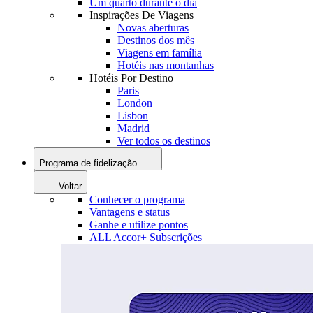
Um quarto durante o dia
Inspirações De Viagens
Novas aberturas
Destinos dos mês
Viagens em família
Hotéis nas montanhas
Hotéis Por Destino
Paris
London
Lisbon
Madrid
Ver todos os destinos
Programa de fidelização
Voltar
Conhecer o programa
Vantagens e status
Ganhe e utilize pontos
ALL Accor+ Subscrições