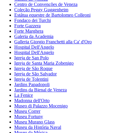
Centro de Convenções de Veneza
Coleção Peggy Guggenheim
Estátua equestre de Bartolomeo Colleoni
Fondaco dei Turchi
Forte Gazzera
Forte Marghera
Galeria da Academia
Galleria Giorgio Franchetti alla Ca' d'Oro
Hospital Dell'Angelo
Hospital Dell'Angelo
Igreja de San Polo
Igreja de Santa Maria Zobenigo
Igreja de São Roque
Igreja de São Salvador
Igreja de Tolentini
Jardins Papadopoli
Jardins da Bienal de Veneza
La Fenice
Madonna dell'Orto
Museo di Palazzo Mocenigo
Museu Correr
Museu Fortuny
Museu Murano Glass
Museu da História Naval
Museu da Música