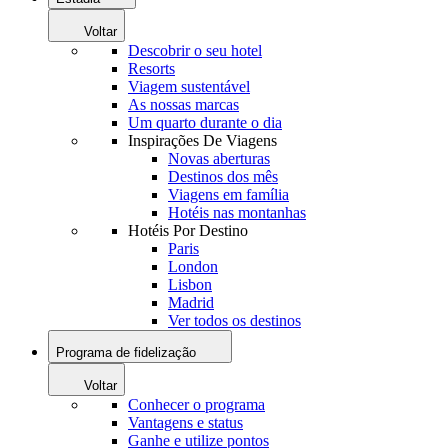
Voltar
Descobrir o seu hotel
Resorts
Viagem sustentável
As nossas marcas
Um quarto durante o dia
Inspirações De Viagens
Novas aberturas
Destinos dos mês
Viagens em família
Hotéis nas montanhas
Hotéis Por Destino
Paris
London
Lisbon
Madrid
Ver todos os destinos
Programa de fidelização
Voltar
Conhecer o programa
Vantagens e status
Ganhe e utilize pontos