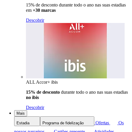
15% de desconto durante todo o ano nas suas estadias
em
+30 marcas
Descobrir
ALL Accor+ ibis
15% de desconto
durante todo o ano nas suas estadias
no ibis
Descobrir
Mais
Ofertas
Os
Estadia
Programa de fidelização
nossos parceiros
Cartões-presente
Atividades