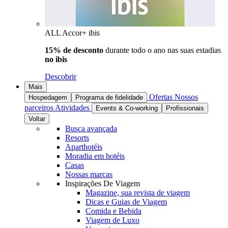
ALL Accor+ ibis
15% de desconto
durante todo o ano nas suas estadias
no ibis
Descobrir
Mais
Ofertas
Nossos
Hospedagem
Programa de fidelidade
parceiros
Atividades
Events & Co-working
Profissionais
Voltar
Busca avançada
Resorts
Aparthotéis
Moradia em hotéis
Casas
Nossas marcas
Inspirações De Viagem
Magazine, sua revista de viagem
Dicas e Guias de Viagem
Comida e Bebida
Viagem de Luxo