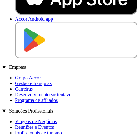
Accor Android app
D
I
S
P
O
N
Í
V
E
L
N
O
Empresa
Grupo Accor
Gestão e franquias
Carreiras
Desenvolvimento sustentável
Programa de afiliados
Soluções Profissionais
Viagens de Negócios
Reuniões e Eventos
Profissionais de turismo