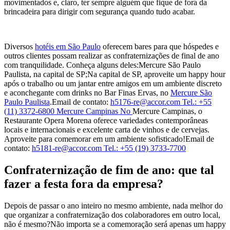
movimentados e, claro, ter sempre alguém que fique de fora da
brincadeira para dirigir com segurança quando tudo acabar.
Diversos
hotéis em São Paulo
oferecem bares para que hóspedes e
outros clientes possam realizar as confraternizações de final de ano
com tranquilidade. Conheça alguns deles:Mercure São Paulo
Paulista, na capital de SP;Na capital de SP, aproveite um happy hour
após o trabalho ou um jantar entre amigos em um ambiente discreto
e aconchegante com drinks no Bar Finas Ervas, no
Mercure São
Paulo Paulista
.Email de contato:
h5176-re@accor.com Tel.: +55
(11) 3372-6800 Mercure Campinas No
Mercure Campinas
, o
Restaurante Opera Morena oferece variedades contemporâneas
locais e internacionais e excelente carta de vinhos e de cervejas.
Aproveite para comemorar em um ambiente sofisticado!Email de
contato:
h5181-re@accor.com Tel.: +55 (19) 3733-7700
Confraternização de fim de ano: que tal
fazer a festa fora da empresa?
Depois de passar o ano inteiro no mesmo ambiente, nada melhor do
que organizar a confraternização dos colaboradores em outro local,
não é mesmo?Não importa se a comemoração será apenas um happy