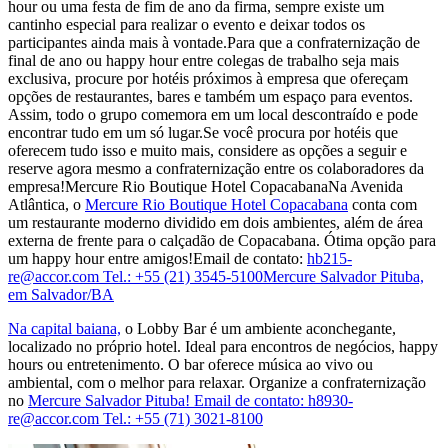
hour ou uma festa de fim de ano da firma, sempre existe um
cantinho especial para realizar o evento e deixar todos os
participantes ainda mais à vontade.Para que a confraternização de
final de ano ou happy hour entre colegas de trabalho seja mais
exclusiva, procure por hotéis próximos à empresa que ofereçam
opções de restaurantes, bares e também um espaço para eventos.
Assim, todo o grupo comemora em um local descontraído e pode
encontrar tudo em um só lugar.Se você procura por hotéis que
oferecem tudo isso e muito mais, considere as opções a seguir e
reserve agora mesmo a confraternização entre os colaboradores da
empresa!Mercure Rio Boutique Hotel CopacabanaNa Avenida
Atlântica, o
Mercure Rio Boutique Hotel Copacabana
conta com
um restaurante moderno dividido em dois ambientes, além de área
externa de frente para o calçadão de Copacabana. Ótima opção para
um happy hour entre amigos!Email de contato:
hb215-
re@accor.com Tel.: +55 (21) 3545-5100Mercure Salvador Pituba,
em Salvador/BA
Na capital baiana,
o Lobby Bar é um ambiente aconchegante,
localizado no próprio hotel. Ideal para encontros de negócios, happy
hours ou entretenimento. O bar oferece música ao vivo ou
ambiental, com o melhor para relaxar. Organize a confraternização
no
Mercure Salvador Pituba! Email de contato:
h8930-
re@accor.com Tel.: +55 (71) 3021-8100