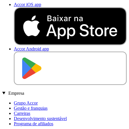
Accor iOS app
Accor Android app
D
I
S
P
O
N
Í
V
E
L
N
O
Empresa
Grupo Accor
Gestão e franquias
Carreiras
Desenvolvimento sustentável
Programa de afiliados