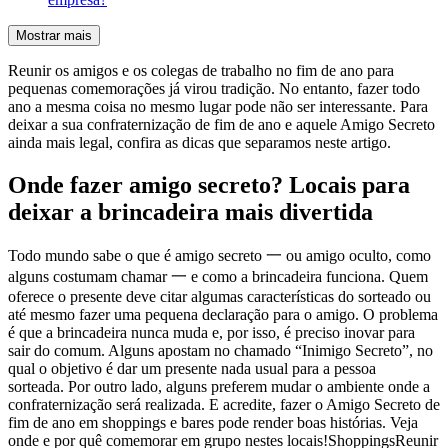
Mostrar mais
Reunir os amigos e os colegas de trabalho no fim de ano para
pequenas comemorações já virou tradição. No entanto, fazer todo
ano a mesma coisa no mesmo lugar pode não ser interessante. Para
deixar a sua confraternização de fim de ano e aquele Amigo Secreto
ainda mais legal, confira as dicas que separamos neste artigo.
Onde fazer amigo secreto? Locais para
deixar a brincadeira mais divertida
Todo mundo sabe o que é amigo secreto 一 ou amigo oculto, como
alguns costumam chamar 一 e como a brincadeira funciona. Quem
oferece o presente deve citar algumas características do sorteado ou
até mesmo fazer uma pequena declaração para o amigo. O problema
é que a brincadeira nunca muda e, por isso, é preciso inovar para
sair do comum. Alguns apostam no chamado “Inimigo Secreto”, no
qual o objetivo é dar um presente nada usual para a pessoa
sorteada. Por outro lado, alguns preferem mudar o ambiente onde a
confraternização será realizada. E acredite, fazer o Amigo Secreto de
fim de ano em shoppings e bares pode render boas histórias. Veja
onde e por quê comemorar em grupo nestes locais!ShoppingsReunir