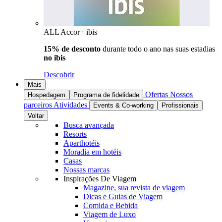
ALL Accor+ ibis
15% de desconto
durante todo o ano nas suas estadias
no ibis
Descobrir
Mais
Ofertas
Nossos
Hospedagem
Programa de fidelidade
parceiros
Atividades
Events & Co-working
Profissionais
Voltar
Busca avançada
Resorts
Aparthotéis
Moradia em hotéis
Casas
Nossas marcas
Inspirações De Viagem
Magazine, sua revista de viagem
Dicas e Guias de Viagem
Comida e Bebida
Viagem de Luxo