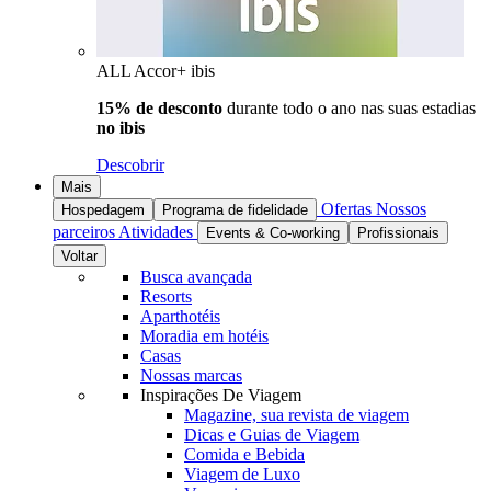
ALL Accor+ ibis
15% de desconto
durante todo o ano nas suas estadias
no ibis
Descobrir
Mais
Ofertas
Nossos
Hospedagem
Programa de fidelidade
parceiros
Atividades
Events & Co-working
Profissionais
Voltar
Busca avançada
Resorts
Aparthotéis
Moradia em hotéis
Casas
Nossas marcas
Inspirações De Viagem
Magazine, sua revista de viagem
Dicas e Guias de Viagem
Comida e Bebida
Viagem de Luxo