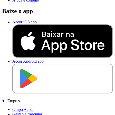
Ajuda e Contato
Baixe o app
Accor iOS app
Accor Android app
D
I
S
P
O
N
Í
V
E
L
N
O
Empresa
Grupo Accor
Gestão e franquias