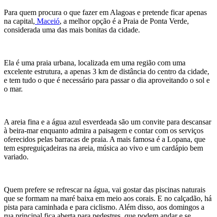
Para quem procura o que fazer em Alagoas e pretende ficar apenas
na capital,
Maceió
, a melhor opção é a Praia de Ponta Verde,
considerada uma das mais bonitas da cidade.
Ela é uma praia urbana, localizada em uma região com uma
excelente estrutura, a apenas 3 km de distância do centro da cidade,
e tem tudo o que é necessário para passar o dia aproveitando o sol e
o mar.
A areia fina e a água azul esverdeada são um convite para descansar
à beira-mar enquanto admira a paisagem e contar com os serviços
oferecidos pelas barracas de praia. A mais famosa é a Lopana, que
tem espreguiçadeiras na areia, música ao vivo e um cardápio bem
variado.
Quem prefere se refrescar na água, vai gostar das piscinas naturais
que se formam na maré baixa em meio aos corais. E no calçadão, há
pista para caminhada e para ciclismo. Além disso, aos domingos a
rua principal fica aberta para pedestres, que podem andar e se