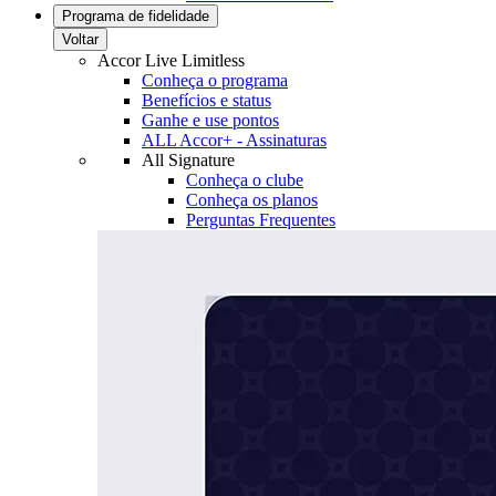
Programa de fidelidade
Voltar
Accor Live Limitless
Conheça o programa
Benefícios e status
Ganhe e use pontos
ALL Accor+ - Assinaturas
All Signature
Conheça o clube
Conheça os planos
Perguntas Frequentes