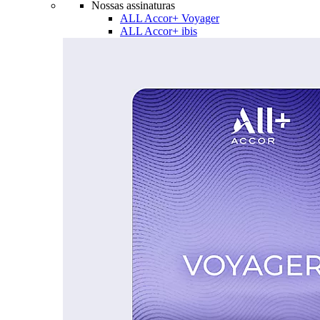
Nossas assinaturas
ALL Accor+ Voyager
ALL Accor+ ibis