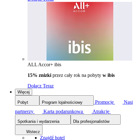
ALL Accor+ ibis
15% znizki
przez cały rok na pobyty
w ibis
Dołącz Teraz
Więcej
Promocje
Nasi
Pobyt
Program lojalnościowy
partnerzy
Karta podarunkowa
Atrakcje
Spotkania i wydarzenia
Dla profesjonalistów
Wstecz
Znajdź hotel