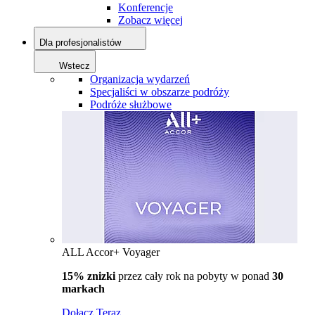
Konferencje
Zobacz więcej
Dla profesjonalistów
Wstecz
Organizacja wydarzeń
Specjaliści w obszarze podróży
Podróże służbowe
ALL Accor+ Voyager
15% znizki
przez cały rok na pobyty w ponad
30
markach
Dołącz Teraz