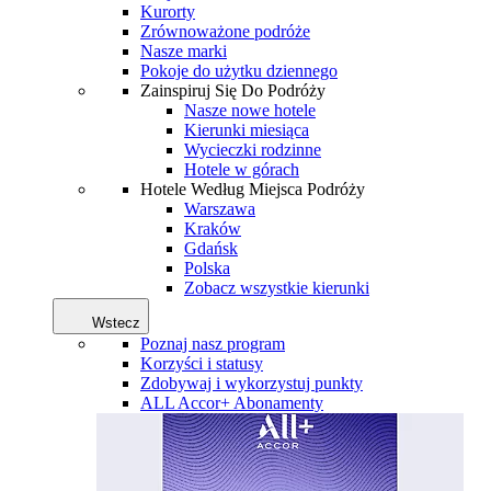
Kurorty
Zrównoważone podróże
Nasze marki
Pokoje do użytku dziennego
Zainspiruj Się Do Podróży
Nasze nowe hotele
Kierunki miesiąca
Wycieczki rodzinne
Hotele w górach
Hotele Według Miejsca Podróży
Warszawa
Kraków
Gdańsk
Polska
Zobacz wszystkie kierunki
Wstecz
Poznaj nasz program
Korzyści i statusy
Zdobywaj i wykorzystuj punkty
ALL Accor+ Abonamenty