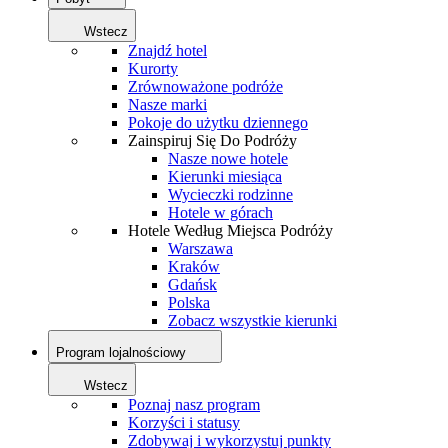
Wstecz
Znajdź hotel
Kurorty
Zrównoważone podróże
Nasze marki
Pokoje do użytku dziennego
Zainspiruj Się Do Podróży
Nasze nowe hotele
Kierunki miesiąca
Wycieczki rodzinne
Hotele w górach
Hotele Według Miejsca Podróży
Warszawa
Kraków
Gdańsk
Polska
Zobacz wszystkie kierunki
Program lojalnościowy
Wstecz
Poznaj nasz program
Korzyści i statusy
Zdobywaj i wykorzystuj punkty