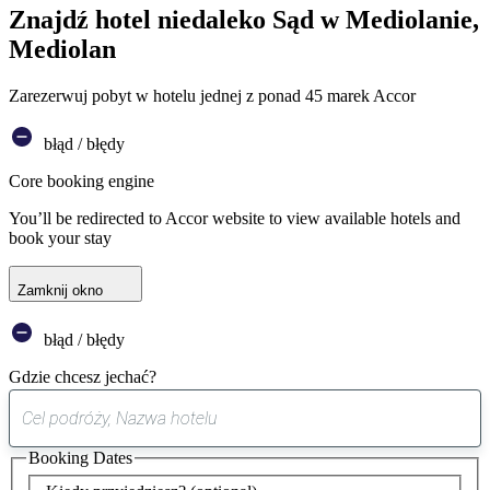
Znajdź hotel niedaleko Sąd w Mediolanie,
Mediolan
Zarezerwuj pobyt w hotelu jednej z ponad 45 marek Accor
błąd / błędy
Core booking engine
You’ll be redirected to Accor website to view available hotels and
book your stay
Zamknij okno
błąd / błędy
Gdzie chcesz jechać?
0
sugestia
Booking Dates
została
znaleziona