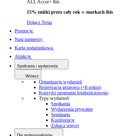
ALL Accor+ ibis
15% zniżki przez cały rok
w
markach ibis
Dołącz Teraz
Promocje
Nasi partnerzy
Karta podarunkowa
Atrakcje
Spotkania i wydarzenia
Wstecz
Organizacja wydarzeń
Rezerwacja grupowa (+8 pokoi)
Korzyści programu lojalnościowego
Typy wydarzeń
Spotkania
Wydarzenia prywatne
Seminaria
Konferencje
Zobacz więcej
Dla profesjonalistów