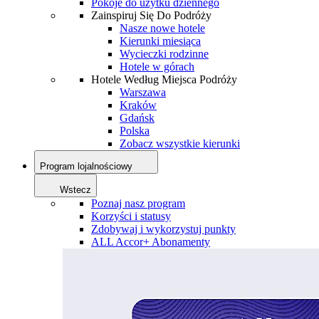
Pokoje do użytku dziennego
Zainspiruj Się Do Podróży
Nasze nowe hotele
Kierunki miesiąca
Wycieczki rodzinne
Hotele w górach
Hotele Według Miejsca Podróży
Warszawa
Kraków
Gdańsk
Polska
Zobacz wszystkie kierunki
Program lojalnościowy
Wstecz
Poznaj nasz program
Korzyści i statusy
Zdobywaj i wykorzystuj punkty
ALL Accor+ Abonamenty