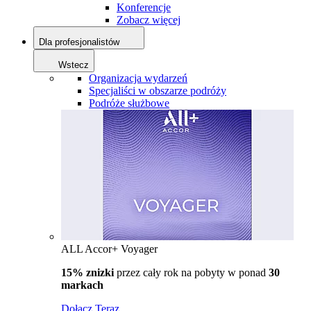
Konferencje
Zobacz więcej
Dla profesjonalistów
Wstecz
Organizacja wydarzeń
Specjaliści w obszarze podróży
Podróże służbowe
ALL Accor+ Voyager
15% znizki
przez cały rok na pobyty w ponad
30
markach
Dołącz Teraz