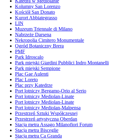
Katedra w Mediolanie
Kolumny San Lorenzo
Kościół San Donato
Kurort Abbiategrasso
LIN
Muzeum Triennale di Milano
Nabrzeże Darsena
Nekropolia Cimitero Monumentale
Ogród Botaniczny Brera
PMF
Park Idroscalo
Park miejski Giardini Pubblici Indro Montanelli
Park miejski Sempione
Plac Gae Aulenti
Plac Loreto
Plac przy Katedrze
Port lotniczy Bergamo-Orio al Serio
Port lotniczy Mediolan-Linate
Port lotniczy Mediolan-Linate
Port lotniczy Mediolan-Malpensa
Przestrzeń Sztuki Współczesnej
Przestrzeń artystyczna Oberdan
Stacja metra Assago Milanofiori Forum
Stacja metra Bisceglie
Stacja metra Ca Granda