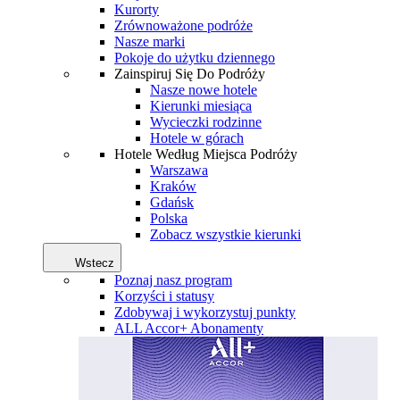
Kurorty
Zrównoważone podróże
Nasze marki
Pokoje do użytku dziennego
Zainspiruj Się Do Podróży
Nasze nowe hotele
Kierunki miesiąca
Wycieczki rodzinne
Hotele w górach
Hotele Według Miejsca Podróży
Warszawa
Kraków
Gdańsk
Polska
Zobacz wszystkie kierunki
Wstecz
Poznaj nasz program
Korzyści i statusy
Zdobywaj i wykorzystuj punkty
ALL Accor+ Abonamenty