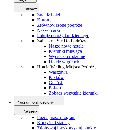
Wstecz
Znajdź hotel
Kurorty
Zrównoważone podróże
Nasze marki
Pokoje do użytku dziennego
Zainspiruj Się Do Podróży
Nasze nowe hotele
Kierunki miesiąca
Wycieczki rodzinne
Hotele w górach
Hotele Według Miejsca Podróży
Warszawa
Kraków
Gdańsk
Polska
Zobacz wszystkie kierunki
Program lojalnościowy
Wstecz
Poznaj nasz program
Korzyści i statusy
Zdobywaj i wykorzystuj punkty