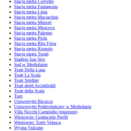
Stacja metra Corvetto
Stacja metra Famagosta
Stacja metra Lima
Stacja metra Maciachini
Stacja metra Missori
Stacja metra Moscova
Stacja metra Palestro
Stacja metra Piola
Stacja metra Rho Fiera
Stacja metra Romolo
Stacja metra Turati
Stadion San Siro
Sąd w Mediolanie
Teatr Della Luna
Teatr La Scala
Teatr Strehler
Teatr degli Arcimboldi
Teatr della Scala
Tum
Uniwersytet Bicocca
Uniwersytet Politechniczny w Mediolanie
Villa Necchi Campiglio (muzeum)
Wieżowiec Grattacielo Pirelli
Wieżowiec Torre Velasca
Wyspa Vulcano