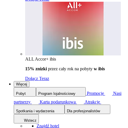
ALL Accor+ ibis
15% znizki
przez cały rok na pobyty
w ibis
Dołącz Teraz
Więcej
Promocje
Nasi
Pobyt
Program lojalnościowy
partnerzy
Karta podarunkowa
Atrakcje
Spotkania i wydarzenia
Dla profesjonalistów
Wstecz
Znajdź hotel