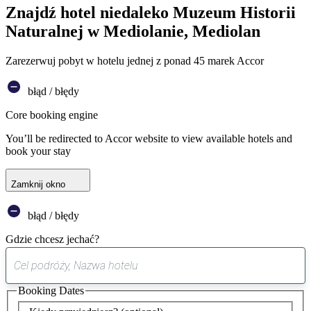
Znajdź hotel niedaleko Muzeum Historii
Naturalnej w Mediolanie, Mediolan
Zarezerwuj pobyt w hotelu jednej z ponad 45 marek Accor
błąd / błędy
Core booking engine
You’ll be redirected to Accor website to view available hotels and
book your stay
Zamknij okno
błąd / błędy
Gdzie chcesz jechać?
0
sugestia
Booking Dates
została
znaleziona