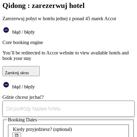
Qidong : zarezerwuj hotel
Zarezerwuj pobyt w hotelu jednej z ponad 45 marek Accor
błąd / błędy
Core booking engine
You’ll be redirected to Accor website to view available hotels and
book your stay
Zamknij okno
błąd / błędy
Gdzie chcesz jechać?
0
sugestia
Booking Dates
została
znaleziona
Kiedy przyjedziesz?
(optional)