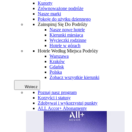
Kurorty
Zrównoważone podróże
Nasze marki
Pokoje do użytku dziennego
Zainspiruj Się Do Podróży
Nasze nowe hotele
Kierunki miesiąca
Wycieczki rodzinne
Hotele w górach
Hotele Według Miejsca Podróży
Warszawa
Kraków
Gdańsk
Polska
Zobacz wszystkie kierunki
Wstecz
Poznaj nasz program
Korzyści i statusy
Zdobywaj i wykorzystuj punkty
ALL Accor+ Abonamenty