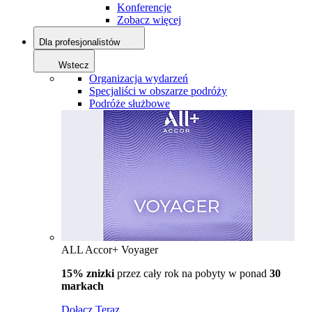
Konferencje
Zobacz więcej
Dla profesjonalistów
Wstecz
Organizacja wydarzeń
Specjaliści w obszarze podróży
Podróże służbowe
ALL Accor+ Voyager
15% znizki
przez cały rok na pobyty w ponad
30
markach
Dołącz Teraz