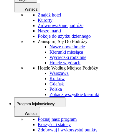
Wstecz
Znajdź hotel
Kurorty
Zrównoważone podróże
Nasze marki
Pokoje do użytku dziennego
Zainspiruj Się Do Podróży
Nasze nowe hotele
Kierunki miesiąca
Wycieczki rodzinne
Hotele w górach
Hotele Według Miejsca Podróży
Warszawa
Kraków
Gdańsk
Polska
Zobacz wszystkie kierunki
Program lojalnościowy
Wstecz
Poznaj nasz program
Korzyści i statusy
Zdobywaj i wykorzystuj punkty