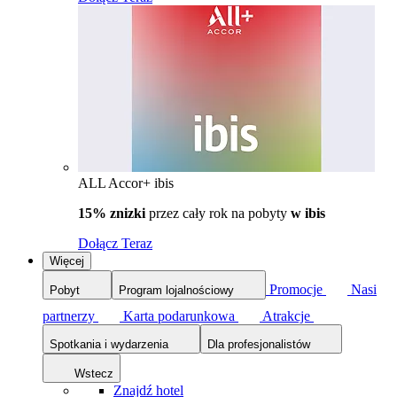
ALL Accor+ ibis
15% znizki
przez cały rok na pobyty
w ibis
Dołącz Teraz
Więcej
Promocje
Nasi
Pobyt
Program lojalnościowy
partnerzy
Karta podarunkowa
Atrakcje
Spotkania i wydarzenia
Dla profesjonalistów
Wstecz
Znajdź hotel