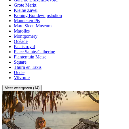
Grote Markt
Kleine Zavel
Koning Boudewijnstadion
Manneken Pis
Marc Sleen Museum
Marolles
Montgomery
Océade
Palais royal
Place Sainte-Catherine
Plantentuin Meise
Square
Thurn en Taxis
Uccle
Vilvorde
Meer weergeven (14)