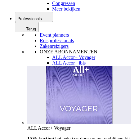
Congressen
Meer bekijken
Professionals
Terug
Event planners
Reisprofessionals
Zakenreizigers
ONZE ABONNAMENTEN
ALL Accor+ Voyager
ALL Accor+ ibis
ALL Accor+ Voyager
15% korting
het hele jaar door op uw verblijven bij