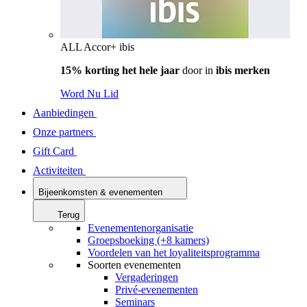
ALL Accor+ ibis
15% korting het hele jaar
door in
ibis merken
Word Nu Lid
Aanbiedingen
Onze partners
Gift Card
Activiteiten
Bijeenkomsten & evenementen
Terug
Evenementenorganisatie
Groepsboeking (+8 kamers)
Voordelen van het loyaliteitsprogramma
Soorten evenementen
Vergaderingen
Privé-evenementen
Seminars