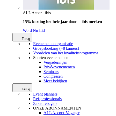
ALL Accor+ ibis
15% korting het hele jaar
door in
ibis merken
Word Nu Lid
Terug
Evenementenorganisatie
Groepsboeking (+8 kamers)
Voordelen van het loyaliteitsprogramma
Soorten evenementen
Vergaderingen
Privé-evenementen
Seminars
Congressen
Meer bekijken
Terug
Event planners
Reisprofessionals
Zakenreizigers
ONZE ABONNAMENTEN
ALL Accor+ Voyager