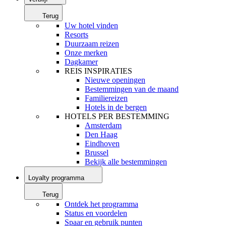
Terug
Uw hotel vinden
Resorts
Duurzaam reizen
Onze merken
Dagkamer
REIS INSPIRATIES
Nieuwe openingen
Bestemmingen van de maand
Familiereizen
Hotels in de bergen
HOTELS PER BESTEMMING
Amsterdam
Den Haag
Eindhoven
Brussel
Bekijk alle bestemmingen
Loyalty programma
Terug
Ontdek het programma
Status en voordelen
Spaar en gebruik punten