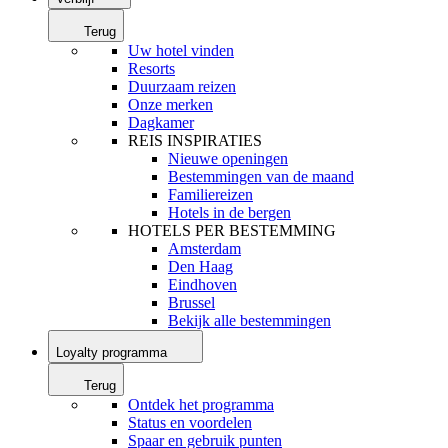
Terug
Uw hotel vinden
Resorts
Duurzaam reizen
Onze merken
Dagkamer
REIS INSPIRATIES
Nieuwe openingen
Bestemmingen van de maand
Familiereizen
Hotels in de bergen
HOTELS PER BESTEMMING
Amsterdam
Den Haag
Eindhoven
Brussel
Bekijk alle bestemmingen
Loyalty programma
Terug
Ontdek het programma
Status en voordelen
Spaar en gebruik punten