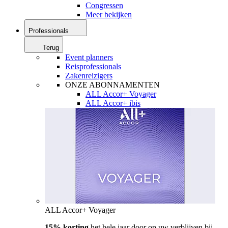
Congressen
Meer bekijken
Professionals
Terug
Event planners
Reisprofessionals
Zakenreizigers
ONZE ABONNAMENTEN
ALL Accor+ Voyager
ALL Accor+ ibis
ALL Accor+ Voyager
15% korting
het hele jaar door op uw verblijven bij