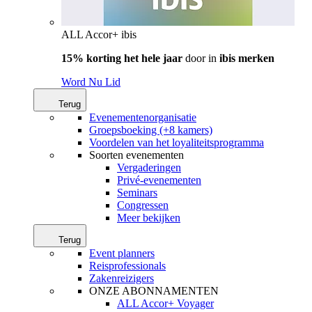
ALL Accor+ ibis
15% korting het hele jaar
door in
ibis merken
Word Nu Lid
Terug
Evenementenorganisatie
Groepsboeking (+8 kamers)
Voordelen van het loyaliteitsprogramma
Soorten evenementen
Vergaderingen
Privé-evenementen
Seminars
Congressen
Meer bekijken
Terug
Event planners
Reisprofessionals
Zakenreizigers
ONZE ABONNAMENTEN
ALL Accor+ Voyager