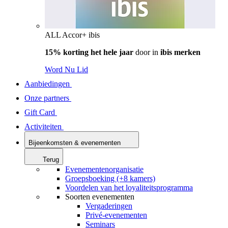
ALL Accor+ ibis
15% korting het hele jaar
door in
ibis merken
Word Nu Lid
Aanbiedingen
Onze partners
Gift Card
Activiteiten
Bijeenkomsten & evenementen
Terug
Evenementenorganisatie
Groepsboeking (+8 kamers)
Voordelen van het loyaliteitsprogramma
Soorten evenementen
Vergaderingen
Privé-evenementen
Seminars