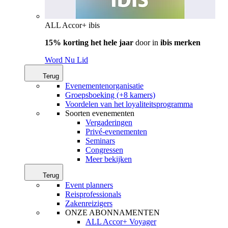
ALL Accor+ ibis
15% korting het hele jaar
door in
ibis merken
Word Nu Lid
Terug
Evenementenorganisatie
Groepsboeking (+8 kamers)
Voordelen van het loyaliteitsprogramma
Soorten evenementen
Vergaderingen
Privé-evenementen
Seminars
Congressen
Meer bekijken
Terug
Event planners
Reisprofessionals
Zakenreizigers
ONZE ABONNAMENTEN
ALL Accor+ Voyager