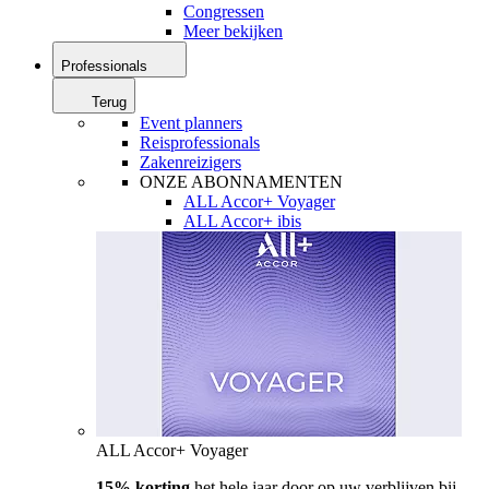
Congressen
Meer bekijken
Professionals
Terug
Event planners
Reisprofessionals
Zakenreizigers
ONZE ABONNAMENTEN
ALL Accor+ Voyager
ALL Accor+ ibis
ALL Accor+ Voyager
15% korting
het hele jaar door op uw verblijven bij