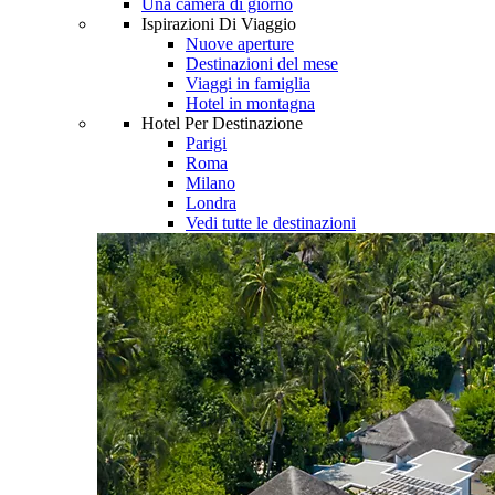
Una camera di giorno
Ispirazioni Di Viaggio
Nuove aperture
Destinazioni del mese
Viaggi in famiglia
Hotel in montagna
Hotel Per Destinazione
Parigi
Roma
Milano
Londra
Vedi tutte le destinazioni