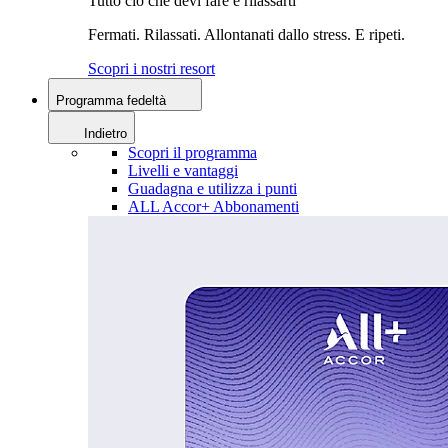
Tutto ciò che devi fare è rilassarti
Fermati. Rilassati. Allontanati dallo stress. E ripeti.
Scopri i nostri resort
Programma fedeltà
Indietro
Scopri il programma
Livelli e vantaggi
Guadagna e utilizza i punti
ALL Accor+ Abbonamenti