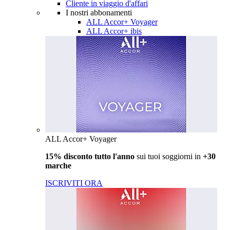
Cliente in viaggio d'affari
I nostri abbonamenti
ALL Accor+ Voyager
ALL Accor+ ibis
ALL Accor+ Voyager
15% disconto tutto l'anno
sui tuoi soggiorni in
+30
marche
ISCRIVITI ORA