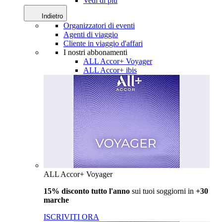
Vedi di più
Indietro
Organizzatori di eventi
Agenti di viaggio
Cliente in viaggio d'affari
I nostri abbonamenti
ALL Accor+ Voyager
ALL Accor+ ibis
ALL Accor+ Voyager
15% disconto tutto l'anno
sui tuoi soggiorni in
+30
marche
ISCRIVITI ORA