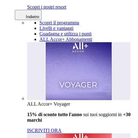
Scopri i nostri resort
Indietro
Scopri il programma
Livelli e vantaggi
Guadagna e utilizza i punti
ALL Accor+ Abbonamenti
ALL Accor+ Voyager
15% di sconto tutto l'anno
sui tuoi soggiorni in
+30
marchi
ISCRIVITI ORA