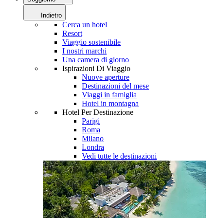
Indietro
Cerca un hotel
Resort
Viaggio sostenibile
I nostri marchi
Una camera di giorno
Ispirazioni Di Viaggio
Nuove aperture
Destinazioni del mese
Viaggi in famiglia
Hotel in montagna
Hotel Per Destinazione
Parigi
Roma
Milano
Londra
Vedi tutte le destinazioni