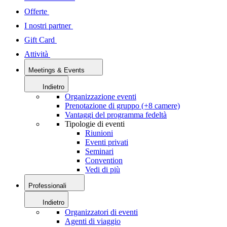
Offerte
I nostri partner
Gift Card
Attività
Meetings & Events
Indietro
Organizzazione eventi
Prenotazione di gruppo (+8 camere)
Vantaggi del programma fedeltà
Tipologie di eventi
Riunioni
Eventi privati
Seminari
Convention
Vedi di più
Professionali
Indietro
Organizzatori di eventi
Agenti di viaggio