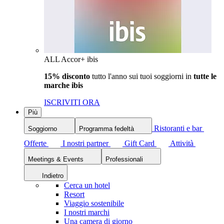
ALL Accor+ ibis
15% disconto
tutto l'anno sui tuoi soggiorni in
tutte le
marche ibis
ISCRIVITI ORA
Più
Ristoranti e bar
Soggiorno
Programma fedeltà
Offerte
I nostri partner
Gift Card
Attività
Meetings & Events
Professionali
Indietro
Cerca un hotel
Resort
Viaggio sostenibile
I nostri marchi
Una camera di giorno