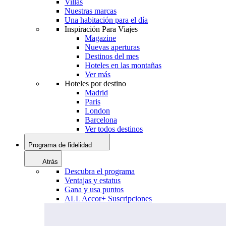
Villas
Nuestras marcas
Una habitación para el día
Inspiración Para Viajes
Magazine
Nuevas aperturas
Destinos del mes
Hoteles en las montañas
Ver más
Hoteles por destino
Madrid
Paris
London
Barcelona
Ver todos destinos
Programa de fidelidad
Atrás
Descubra el programa
Ventajas y estatus
Gana y usa puntos
ALL Accor+ Suscripciones