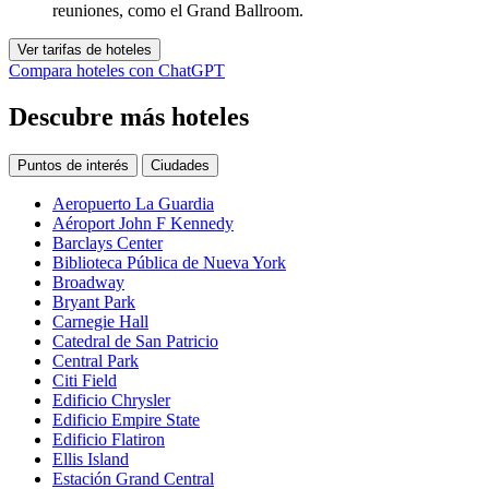
reuniones, como el Grand Ballroom.
Ver tarifas de hoteles
Compara hoteles con ChatGPT
Descubre más hoteles
Puntos de interés
Ciudades
Aeropuerto La Guardia
Aéroport John F Kennedy
Barclays Center
Biblioteca Pública de Nueva York
Broadway
Bryant Park
Carnegie Hall
Catedral de San Patricio
Central Park
Citi Field
Edificio Chrysler
Edificio Empire State
Edificio Flatiron
Ellis Island
Estación Grand Central