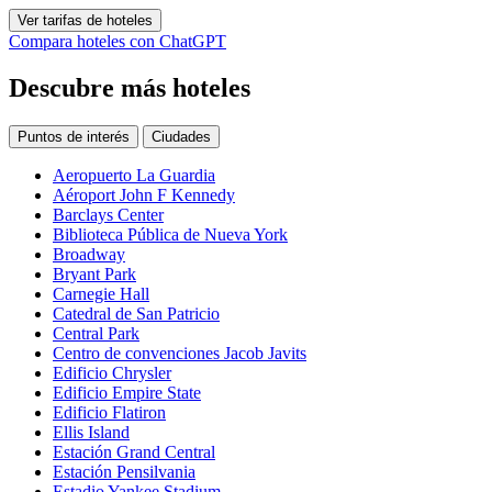
Ver tarifas de hoteles
Compara hoteles con ChatGPT
Descubre más hoteles
Puntos de interés
Ciudades
Aeropuerto La Guardia
Aéroport John F Kennedy
Barclays Center
Biblioteca Pública de Nueva York
Broadway
Bryant Park
Carnegie Hall
Catedral de San Patricio
Central Park
Centro de convenciones Jacob Javits
Edificio Chrysler
Edificio Empire State
Edificio Flatiron
Ellis Island
Estación Grand Central
Estación Pensilvania
Estadio Yankee Stadium