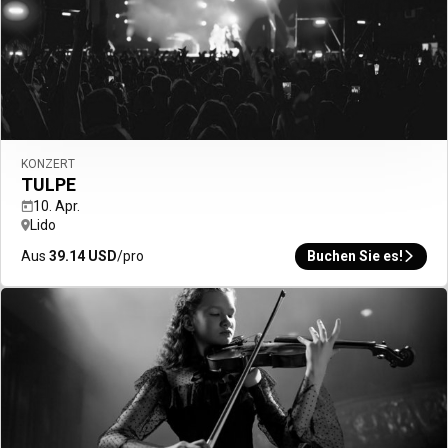
KONZERT
TULPE
10. Apr.
Lido
Aus
39.14
USD
/pro
Buchen Sie es!