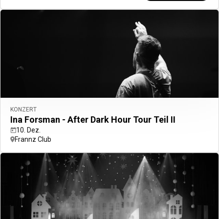
Buchen Sie Ihren Flug + Hotel
Ihre Urlaubsplanung ist jetzt noch einfacher
Jetzt auswählen
KONZERT
Ina Forsman - After Dark Hour Tour Teil II
10. Dez.
Frannz Club
Erkunden Sie Europa wie ein Einheimischer
Planen Sie im Voraus mit unseren ausgewählten City
Guides.