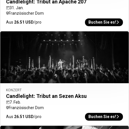
Candlelight: Tribut an Apache 207
31. Jan.
Französischer Dom
Aus
26.51
USD
/pro
Buchen Sie es!
Buchen Sie Ihren Flug + Hotel
Ihre Urlaubsplanung ist jetzt noch einfacher
Jetzt auswählen
KONZERT
Candlelight: Tribut an Sezen Aksu
7. Feb.
Französischer Dom
Erkunden Sie Europa wie ein Einheimischer
Aus
26.51
USD
/pro
Buchen Sie es!
Planen Sie im Voraus mit unseren ausgewählten City
Guides.