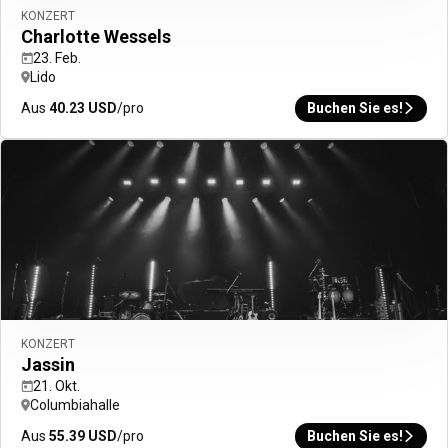
Zurück
KONZERT
Hotel suchen
Charlotte Wessels
Resorts
23. Feb.
Nachhaltiges Reisen
Lido
Flug + Hotel
Unsere Marken
Aus
40.23
USD
/pro
Buchen Sie es!
Ein Zimmer für den Tag
REISEIDEEN
Magazin
Neueröffnungen
Reiseziele des Monats
Familienausflüge
Entdecken Sie unsere City Guides
HOTELS NACH REISEZIEL
Berlin
München
Hamburg
Wien
Alle Reiseziele sehen
KONZERT
Jassin
21. Okt.
Columbiahalle
Aus
55.39
USD
/pro
Buchen Sie es!