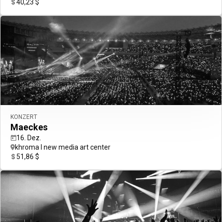
40,23 $
KONZERT
Maeckes
16. Dez.
khroma l new media art center
51,86 $