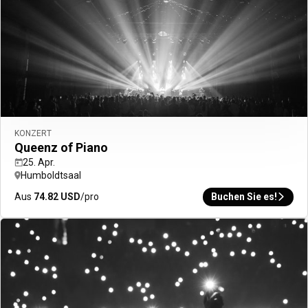
Zurück
Währung unten auswählen
Geografische Zone
Währung
Meine Währung bestätigen
KONZERT
Queenz of Piano
25. Apr.
Humboldtsaal
Aus
74.82
USD
/pro
Buchen Sie es!