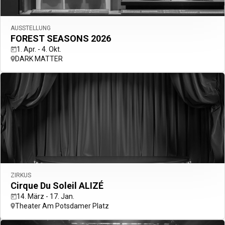
AUSSTELLUNG
FOREST SEASONS 2026
1. Apr. - 4. Okt.
DARK MATTER
ALL Accor+ ibis
15% rabatt
das ganze Jahr über auf Ihre Aufenthalte
bei
ibis
Jetzt Anmelden
en
Zurück
Land und Sprache unten auswählen
Geografische Zone
ZIRKUS
Cirque Du Soleil ALIZÉ
Land/Region - Sprache
14. März - 17. Jan.
Theater Am Potsdamer Platz
Mein Land und meine Sprache bestätigen
EUR
(€)