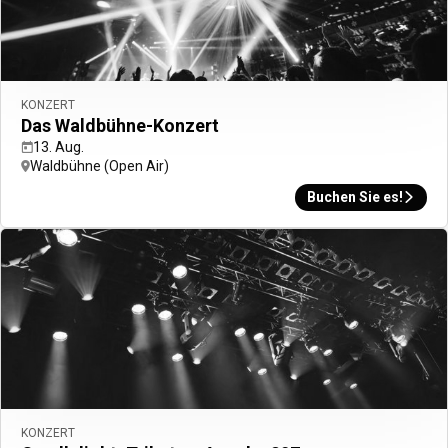
Zurück
Hotel suchen
Resorts
Nachhaltiges Reisen
Flug + Hotel
Unsere Marken
KONZERT
Ein Zimmer für den Tag
Das Waldbühne-Konzert
REISEIDEEN
13. Aug.
Magazin
Waldbühne (Open Air)
Neueröffnungen
Reiseziele des Monats
Buchen Sie es!
Familienausflüge
Entdecken Sie unsere City Guides
HOTELS NACH REISEZIEL
Berlin
München
Hamburg
Wien
Alle Reiseziele sehen
KONZERT