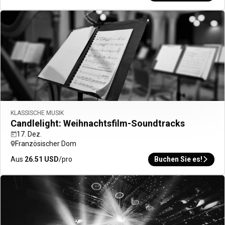
15% rabatt
das ganze Jahr über auf Ihre Aufenthalte bei
über 30 Marken
Jetzt Anmelden
KLASSISCHE MUSIK
Candlelight: Weihnachtsfilm-Soundtracks
17. Dez.
Französischer Dom
ALL Accor+ ibis
Aus
26.51
USD
/pro
Buchen Sie es!
15% rabatt
das ganze Jahr über auf Ihre Aufenthalte
bei
ibis
Jetzt Anmelden
Mehr
Deals
Unsere Partner
Aufenthalt
Bonusprogramm
Geschenkkarte
Aktivitäten
Meetings & Events
Business