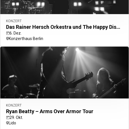
KONZERT
Das Rainer Hersch Orkestra und The Happy Disharmonists
6. Dez.
Konzerthaus Berlin
ALL Accor+ ibis
15 % Rabatt das ganze Jahr
über in
allen ibis Marken.
Jetzt Anmelden
Zurück
Veranstaltungsorganisation
Gruppenbuchung (+8 Zimmer)
Vorteile des Bonusprogramms
Veranstaltungsarten
Tagung
Private Veranstaltungen
KONZERT
Seminare
Ryan Beatty – Arms Over Armor Tour
Kongresse
29. Okt.
Mehr anzeigen
Lido
Zurück