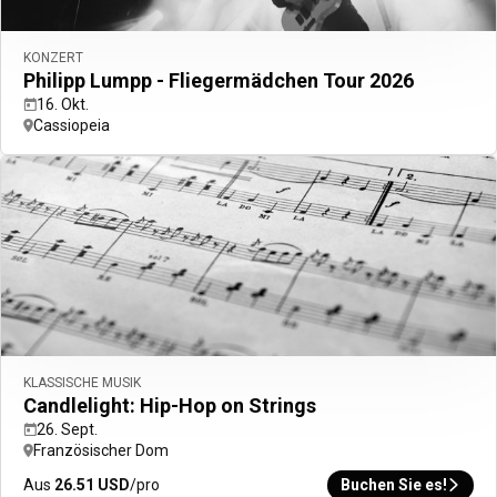
Tagung
Private Veranstaltungen
Seminare
KONZERT
Kongresse
Philipp Lumpp - Fliegermädchen Tour 2026
Mehr anzeigen
16. Okt.
Business
Cassiopeia
Zurück
Private Events
Reiseprofis
Geschäftsreisende
UNSERE ABONNEMENTS
ALL Accor+ Voyager
ALL Accor+ ibis
KLASSISCHE MUSIK
Candlelight: Hip-Hop on Strings
26. Sept.
Französischer Dom
Aus
26.51
USD
/pro
Buchen Sie es!
ALL Accor+ Voyager