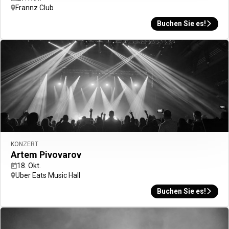
Frannz Club
Buchen Sie es!
Übersicht
Erlebnisse
Aktivitäten
Praktische Informationen
FAQs
KONZERT
Artem Pivovarov
18. Okt.
Uber Eats Music Hall
Berlin
Buchen Sie es!
Berlin ist keine Stadt, die in der Zeit stehen geblieben ist. Sie
bewegt sich bewusst vorwärts und scheut sich nicht, ihre
komplexe Vergangenheit mit dem heutigen Leben zu verbinden.