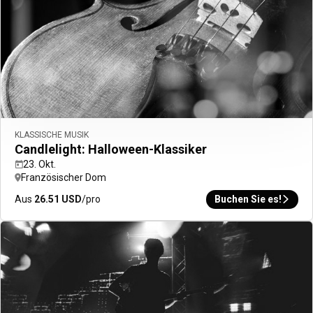
City Guides ansehen
Zurück
Programm entdecken
Vorteile und Statuslevel
Punkte sammeln und einlösen
ALL Accor+ Abonnements
KLASSISCHE MUSIK
Candlelight: Halloween-Klassiker
23. Okt.
Französischer Dom
Aus
26.51
USD
/pro
Buchen Sie es!
ALL Accor+ Voyager
15 % Rabatt das ganze Jahr
über auf Ihre Aufenthalte
in über 30 Marken.
Jetzt Anmelden