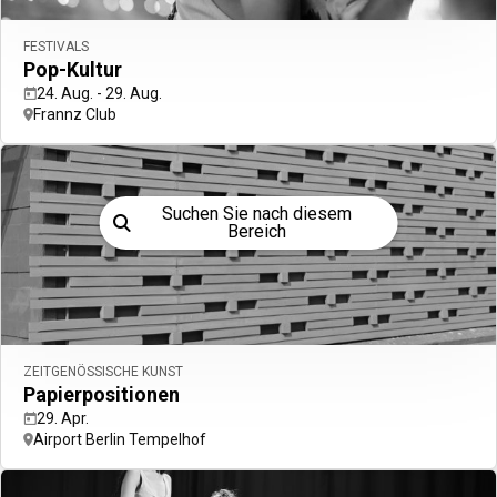
Einzigartige Erlebnisse in Berlin
FESTIVALS
Pop-Kultur
24. Aug. - 29. Aug.
Frannz Club
Top-Empfehlungen
Für Kinder
Use left and right arrow keys to move between filters. Pr
Gedenkstätte und M
+
Suchen Sie nach diesem
Bereich
−
ZEITGENÖSSISCHE KUNST
Papierpositionen
29. Apr.
Airport Berlin Tempelhof