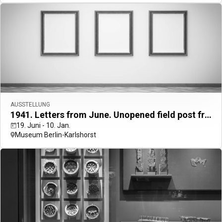
Private Events
Reiseprofis
Geschäftsreisende
UNSERE ABONNEMENTS
ALL Accor+ Voyager
ALL Accor+ ibis
AUSSTELLUNG
1941. Letters from June. Unopened field post from Kamianets-Podilskyi
19. Juni - 10. Jan.
Museum Berlin-Karlshorst
ALL Accor+ Voyager
15% rabatt
das ganze Jahr über auf Ihre Aufenthalte bei
über 30 Marken
Jetzt Anmelden