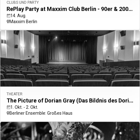
CLUBS UND PARTY
RePlay Party at Maxxim Club Berlin - 90er & 2000er 2010er Party
14. Aug.
rlin Dreilinden
Maxxim Berlin
ci
hleuse Kleinmachnow
THEATER
The Picture of Dorian Gray (Das Bildnis des Dorian Gray)
1. Okt. - 2. Okt.
Berliner Ensemble: Großes Haus