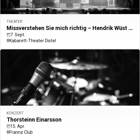
City Guides ansehen
Bonusprogramm
Zurück
THEATER
Programm entdecken
Missverstehen Sie mich richtig – Hendrik Wüst zu Gast bei Maja Göpel
Vorteile und Statuslevel
7. Sept.
Punkte sammeln und einlösen
ALL Accor+ Abonnements
Kabarett-Theater Distel
ALL Accor+ Voyager
KONZERT
15 % Rabatt das ganze Jahr
über auf Ihre Aufenthalte
Thorsteinn Einarsson
in über 30 Marken.
15. Apr.
Frannz Club
Jetzt Anmelden