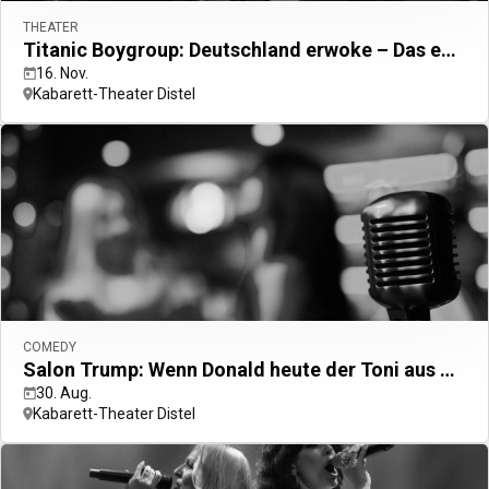
M
THEATER
Titanic Boygroup: Deutschland erwoke – Das endgültige Satireprogramm
16. Nov.
1
Blinde Ba
Kabarett-Theater Distel
COMEDY
Salon Trump: Wenn Donald heute der Toni aus der Pfalz wäre
ZAZ - Live Tour 2026
 Berlin Spandau
30. Aug.
i
Kabarett-Theater Distel
N
In
S
Quê 
Schloss Charlo