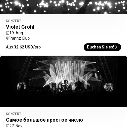
KONZERT
Violet Grohl
19. Aug.
Frannz Club
Startseite
Limitless
Aus
32.62
USD
/pro
Buchen Sie es!
Travel guide
Berlin
Berlin
Eine Stadt der Kontraste, in der komplexe Geschichte auf
kompromisslose kreative Energie trifft.
KONZERT
Самое большое простое число
27. Nov.