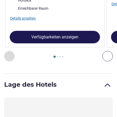
Hofblick
Det
Erreichbarer Raum
Details ansehen
Verfügbarkeiten anzeigen
Seite
1
von
4
, Zimmer 1 : Standard Zimmer mit einem Queensi
Zurück - Zimmer
Wei
Lage des Hotels