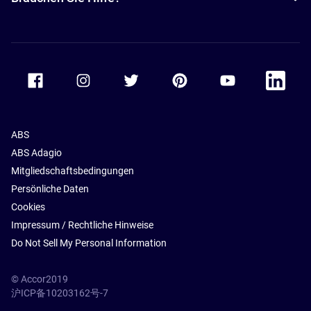
Accor Facebook
Accor Instagram
Accor Twitter
Accor Pinterest
Accor Youtube
Accor Li
ABS
ABS Adagio
Mitgliedschaftsbedingungen
Persönliche Daten
Cookies
Impressum / Rechtliche Hinweise
Do Not Sell My Personal Information
© Accor2019
沪ICP备10203162号-7