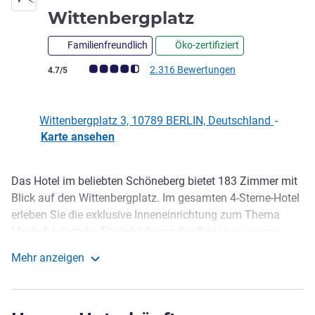
4 Sterne
Wittenbergplatz
Familienfreundlich
Öko-zertifiziert
Note Kundenmeinungen (Bewertung ALL)
2.316 Bewertungen
4.7/5
Wittenbergplatz 3, 10789 BERLIN, Deutschland
-
Karte ansehen
Das Hotel im beliebten Schöneberg bietet 183 Zimmer mit
Beschreibung
Blick auf den Wittenbergplatz. Im gesamten 4-Sterne-Hotel
erleben Sie die exklusive Inneneinrichtung zum Thema
Mode & Lifestyle. Täglich können Sie Drinks in unserer
hoteleigenen Bar genießen. Für Shopping-Liebhaber ist die
Mehr anzeigen
Lage nahe des KaDeWe perfekt. Insgesamt ist das Hotel
Mercure Hotel Berlin Wittenbergplatz
ein guter Ausgangspunkt für eine Tour durch die
Hauptstadt: Viele Museen und Sehenswürdigkeiten