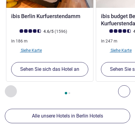
3 Sterne
ibis Berlin Kurfuerstendamm
ibis budget Be
Kurfuersten
Note Kundenmeinungen (Bewertung ALL)
Bewertungen
Note Kundenmein
4.6/5
(1596
)
4
In
186
m
In
247
m
Siehe Karte
Siehe Karte
Sehen Sie sich das Hotel an
Sehen Sie s
Seite
1
von
2
, Unsere anderen Etablissements in der Nähe 1 :,
Zurück - Unsere anderen Etablissements in der Nähe
Wei
Alle unsere Hotels in Berlin Hotels