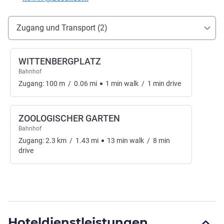
Erreichbarkeit und Anbindung
Zugang und Transport (2)
WITTENBERGPLATZ
Bahnhof
Zugang:
100
m
/
0.06
mi
1
min
walk
/
1
min
drive
ZOOLOGISCHER GARTEN
Bahnhof
Zugang:
2.3
km
/
1.43
mi
13
min
walk
/
8
min
drive
Hoteldienstleistungen