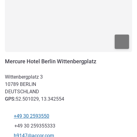
Mercure Hotel Berlin Wittenbergplatz
Wittenbergplatz 3
10789
BERLIN
DEUTSCHLAND
GPS
:
52.501029, 13.342554
+49 30 2593550
Tel
Fax
+49 30 259355333
Kontakt-E-Mail
h9147@accor.com