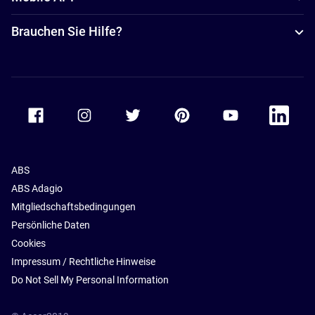
Brauchen Sie Hilfe?
Accor Facebook
Accor Instagram
Accor Twitter
Accor Pinterest
Accor Youtube
Accor Li
ABS
ABS Adagio
Mitgliedschaftsbedingungen
Persönliche Daten
Cookies
Impressum / Rechtliche Hinweise
Do Not Sell My Personal Information