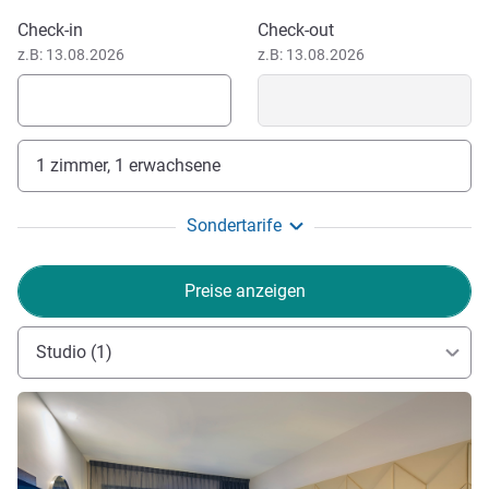
solarbeheizten Pool (22 m), Fitnessstudio, Cabana-Lounge,
Dieses Hotel buchen
Grill- und Essbereiche im Freien.
Check-in
Check-out
z.B: 13.08.2026
z.B: 13.08.2026
1 zimmer, 1 erwachsene
Sondertarife
Preise anzeigen
Studio (1)
Details ansehen