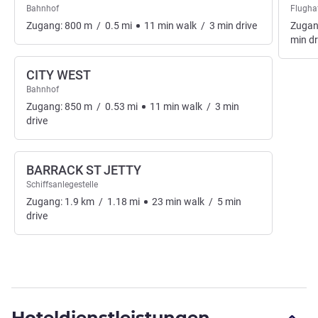
Bahnhof
Flugha
Zugang:
800
m
/
0.5
mi
11
min
walk
/
3
min
drive
Zugan
min
dr
CITY WEST
Bahnhof
Zugang:
850
m
/
0.53
mi
11
min
walk
/
3
min
drive
BARRACK ST JETTY
Schiffsanlegestelle
Zugang:
1.9
km
/
1.18
mi
23
min
walk
/
5
min
drive
Hoteldienstleistungen