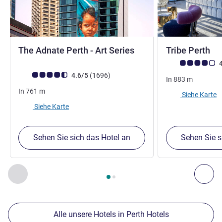
4,5 Sterne
4 
The Adnate Perth - Art Series
Tribe Perth
Note Kundenmein
4
Note Kundenmeinungen (Bewertung ALL)
Bewertungen
4.6/5
(1696
)
In
883
m
In
761
m
Siehe Karte
Siehe Karte
Sehen Sie sich das Hotel an
Sehen Sie s
Seite
1
von
2
, Unsere anderen Etablissements in der Nähe 1 :,
Zurück - Unsere anderen Etablissements in der Nähe
Wei
Alle unsere Hotels in Perth Hotels