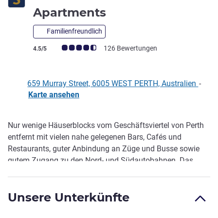
4,5 Sterne
Apartments
Familienfreundlich
Note Kundenmeinungen (Bewertung ALL)
126 Bewertungen
4.5/5
659 Murray Street, 6005 WEST PERTH, Australien
-
Karte ansehen
Nur wenige Häuserblocks vom Geschäftsviertel von Perth
Beschreibung
entfernt mit vielen nahe gelegenen Bars, Cafés und
Restaurants, guter Anbindung an Züge und Busse sowie
gutem Zugang zu den Nord- und Südautobahnen. Das
nahe den Geschäfts- und Regierungszentren gelegene
Sebel West Perth Aire Apartments bietet 4,5-Sterne-
Unsere Unterkünfte
Appartement-Studios mit Kochnische sowie
Wäschereieinrichtungen, 24-Stunden-Rezeption, Parkplatz,