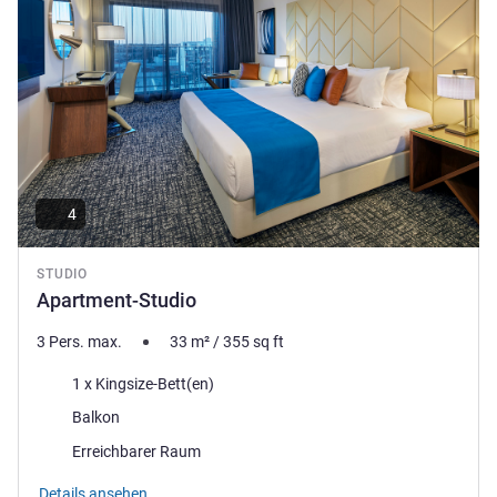
4
STUDIO
Apartment-Studio
3 Pers. max.
33
m²
/
355
sq ft
Bettwäsche
1 x Kingsize-Bett(en)
Vorteile der Unterkunft :
Balkon
Erreichbarer Raum
Details ansehen