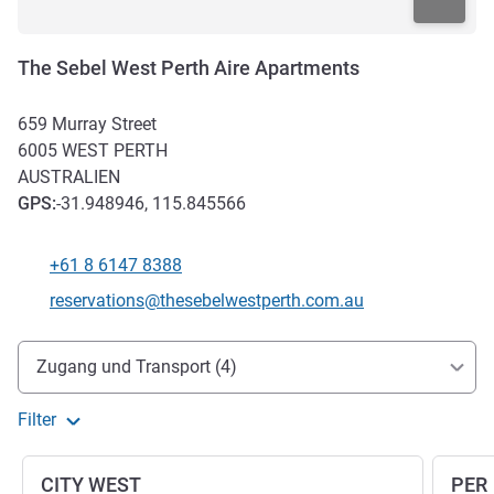
The Sebel West Perth Aire Apartments
659 Murray Street
6005
WEST PERTH
AUSTRALIEN
GPS
:
-31.948946, 115.845566
+61 8 6147 8388
Tel
Kontakt-E-Mail
reservations@thesebelwestperth.com.au
Erreichbarkeit und Anbindung
Zugang und Transport (4)
Filter
CITY WEST
PER