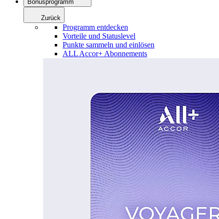
Bonusprogramm
Zurück
Programm entdecken
Vorteile und Statuslevel
Punkte sammeln und einlösen
ALL Accor+ Abonnements