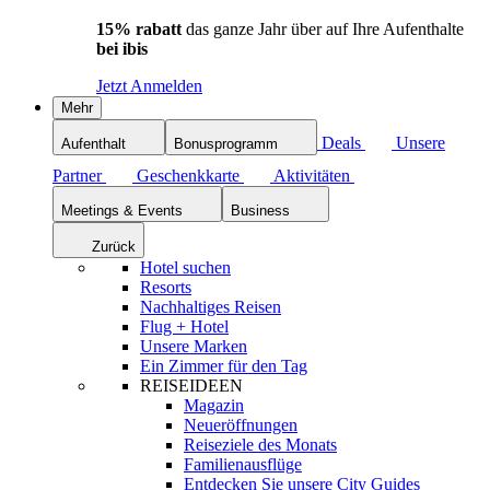
15% rabatt
das ganze Jahr über auf Ihre Aufenthalte
bei ibis
Jetzt Anmelden
Mehr
Deals
Unsere
Aufenthalt
Bonusprogramm
Partner
Geschenkkarte
Aktivitäten
Meetings & Events
Business
Zurück
Hotel suchen
Resorts
Nachhaltiges Reisen
Flug + Hotel
Unsere Marken
Ein Zimmer für den Tag
REISEIDEEN
Magazin
Neueröffnungen
Reiseziele des Monats
Familienausflüge
Entdecken Sie unsere City Guides