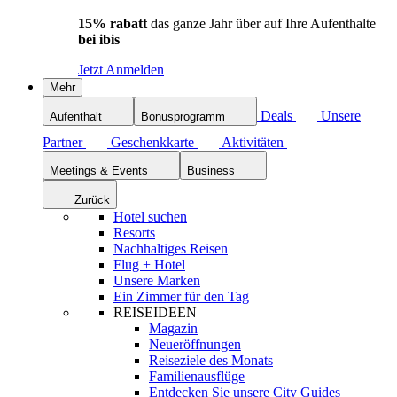
15% rabatt
das ganze Jahr über auf Ihre Aufenthalte
bei ibis
Jetzt Anmelden
Mehr
Deals
Unsere
Aufenthalt
Bonusprogramm
Partner
Geschenkkarte
Aktivitäten
Meetings & Events
Business
Zurück
Hotel suchen
Resorts
Nachhaltiges Reisen
Flug + Hotel
Unsere Marken
Ein Zimmer für den Tag
REISEIDEEN
Magazin
Neueröffnungen
Reiseziele des Monats
Familienausflüge
Entdecken Sie unsere City Guides