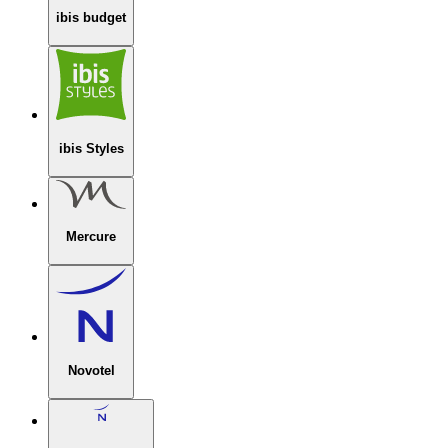
ibis budget
ibis Styles
Mercure
Novotel