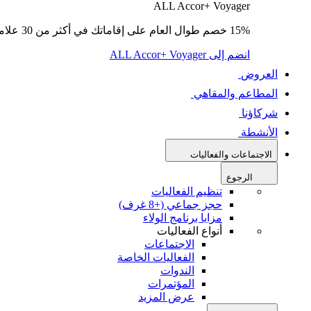
ALL Accor+ Voyager
15% خصم طوال العام على إقاماتك في أكثر من 30 علامة تجارية.
انضم إلى ALL Accor+ Voyager
العروض
المطاعم والمقاهي
شركاؤنا
الأنشطة
الاجتماعات والفعاليات
الرجوع
تنظيم الفعاليات
حجز جماعي (+8 غرف)
مزايا برنامج الولاء
أنواع الفعاليات
الاجتماعات
الفعاليات الخاصة
الندوات
المؤتمرات
عرض المزيد