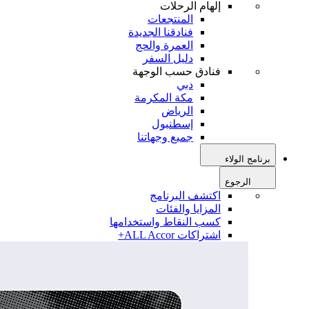
إلهام الرحلات
المنتجعات
فنادقنا الجديدة
العمرة والحج
دليل السفر
فنادق حسب الوجهة
دبي
مكة المكرمة
الرياض
إسطنبول
جميع وجهاتنا
برنامج الولاء
الرجوع
اكتشف البرنامج
المزايا والفئات
كسب النقاط واستخدامها
اشتراكات ALL Accor+