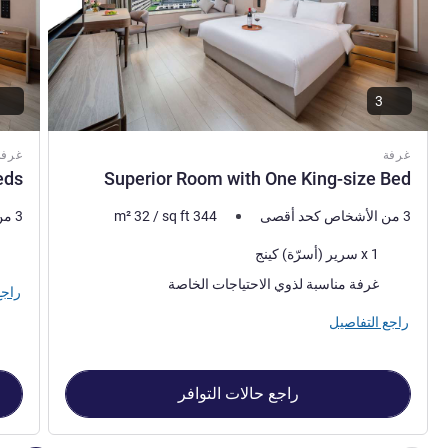
3
غرفة
غرفة
eds
Superior Room with One King-size Bed
3 من الأشخاص كحد أقصى
344
sq ft
/
32
m²
3 من الأشخاص كحد أقصى
فرش السرير
فرش 
1 x سرير (أسرّة) كينج
غرفة مناسبة لذوي الاحتياجات الخاصة
راجع
راجع التفاصيل
راجع حالات التوافر