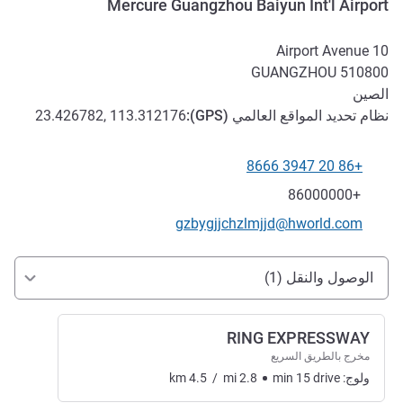
Mercure Guangzhou Baiyun Int'l Airport
10 Airport Avenue
GUANGZHOU
510800
الصين
نظام تحديد المواقع العالمي (
GPS
):
23.426782, 113.312176
+86 20 3947 8666
الهاتف
فاكس
+86000000
تواصل معنا عبر البريد الإلكتروني
gzbygjjchzlmjjd@hworld.com
الوصول والتنقل
الوصول والنقل (1)
RING EXPRESSWAY
مخرج بالطريق السريع
ولوج:
drive
15
min
2.8
mi
/
4.5
km