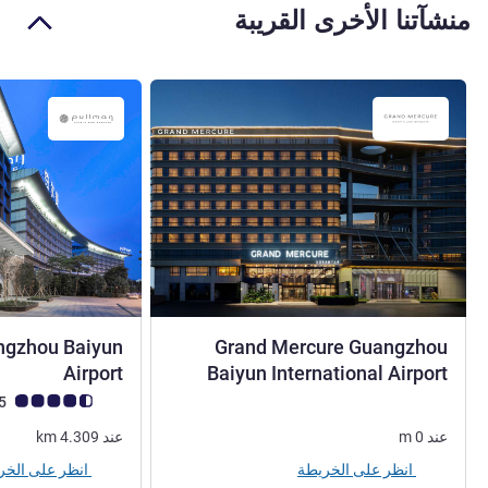
منشآتنا الأخرى القريبة
ngzhou Baiyun
Grand Mercure Guangzhou
5 نجوم
5 نجوم
Airport
Baiyun International Airport
ملاحظة أراء العملاء (رأي
4.5/5
عند
0
m
عند
4.309
km
انظر على الخريطة
انظر على الخريطة