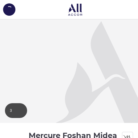
ing...
3
Mercure Foshan Midea