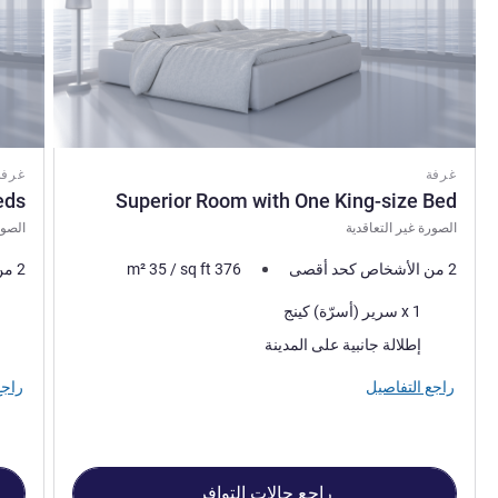
غرفة
غرفة
eds
Superior Room with One King-size Bed
الصورة غير التعاقدية
الصور
2 من الأشخاص كحد أقصى
376
sq ft
/
35
m²
2 من الأشخاص كحد أقصى
فرش السرير
فرش 
1 x سرير (أسرّة) كينج
المناظر:
المنا
إطلالة جانبية على المدينة
راجع التفاصيل
راجع
راجع حالات التوافر