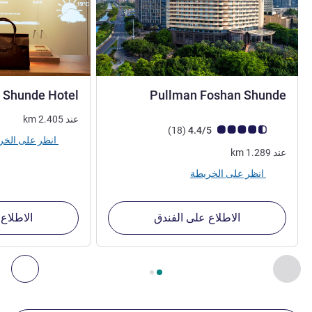
5 نجوم
n Shunde Hotel
Pullman Foshan Shunde
عند
2.405
km
ملاحظة أراء العملاء (رأي ALL)
أراء
)
(18
4.4/5
انظر على الخريطة
عند
1.289
km
انظر على الخريطة
الاطلاع على الفندق
الاطلاع
الصفحة
1
من
2
, منشآتنا الأخرى القريبة 1 :, منشآتنا الأخرى القريبة 2 :, منشآتنا الأخرى القريبة 3 :, منشآتنا الأخرى القريبة 4 :
السابق - منشآتنا الأخرى القريبة
التال