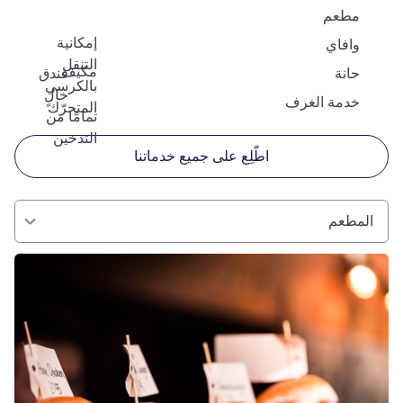
مطعم
إمكانية
وافاي
التنقل
مكيف
حانة
فندق
بالكرسي
خالٍ
خدمة الغرف
المتحرّك
تمامًا من
التدخين
اطّلِع على جميع خدماتنا
المطعم
راجع التفاصيل