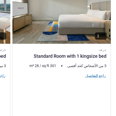
2
غرفة
غرفة
bed
Standard Room with 1 kingsize bed
3 من الأشخاص كحد أقصى
301
sq ft
/
28
m²
3 من الأشخاص كحد أقصى
راجع التفاصيل
راجع