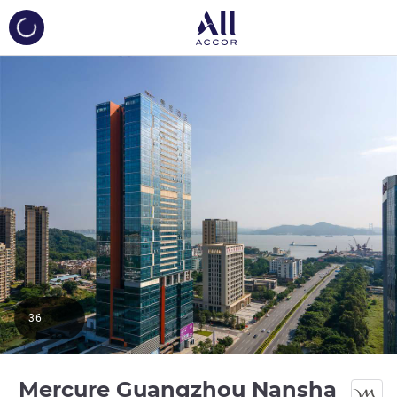
ing...
36
Mercure Guangzhou Nansha