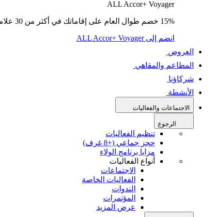
ALL Accor+ Voyager
15% خصم طوال العام على إقاماتك في أكثر من 30 علامة تجارية.
انضم إلى ALL Accor+ Voyager
العروض
المطاعم والمقاهي
شركاؤنا
الأنشطة
الاجتماعات والفعاليات
الرجوع
تنظيم الفعاليات
حجز جماعي (+8 غرف)
مزايا برنامج الولاء
أنواع الفعاليات
الاجتماعات
الفعاليات الخاصة
الندوات
المؤتمرات
عرض المزيد