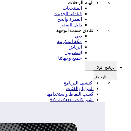
إلهام الرحلات
المنتجعات
فنادقنا الجديدة
العمرة والحج
دليل السفر
فنادق حسب الوجهة
دبي
مكة المكرمة
الرياض
إسطنبول
جميع وجهاتنا
برنامج الولاء
الرجوع
اكتشف البرنامج
المزايا والفئات
كسب النقاط واستخدامها
اشتراكات ALL Accor+