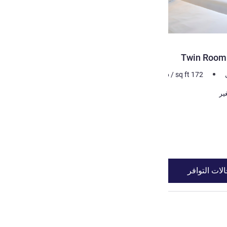
Twin Room 
m²
16
/
sq ft
172
لات التوافر