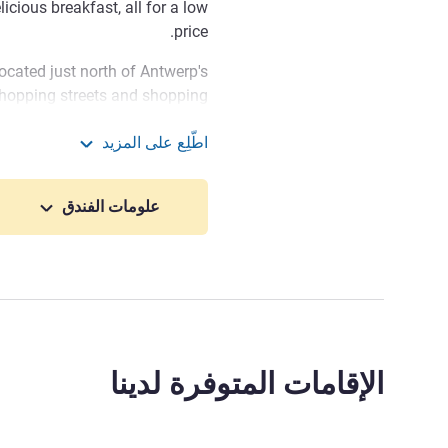
cious breakfast, all for a low
price.
ocated just north of Antwerp's
 shopping streets and shopping
py. The culture vultures among
اطّلِع على المزيد
f such as the Diamond Museum,
 budget Antwerpen Port
Rubens House. Enjoy a day out
or Aquatopia. And remember to
علومات الفندق
ty's beautiful illustrated walls.
e Port of Antwerp, close to the
center of Antwerp. It is easily
. Antwerp Airport is around 15
minutes away by car.
 center and easy accessible?
الإقامات المتوفرة لدينا
ct choice! Let's shop, discover
r explore the city, everything