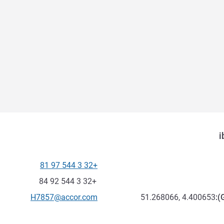
i
+32 3 544 97 81
الهاتف
فاكس
+32 3 544 92 84
تواصل معنا عبر البريد الإلكترون
H7857@accor.com
51.268066, 4.400653
):