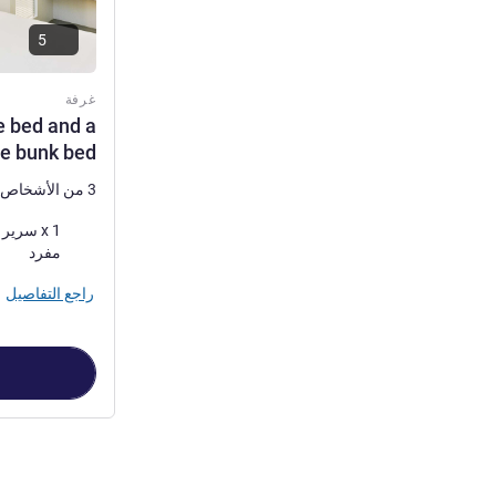
5
غرفة
e bed and a
le bunk bed
3 من الأشخاص كحد أقصى
فرش السرير
مفرد
راجع التفاصيل