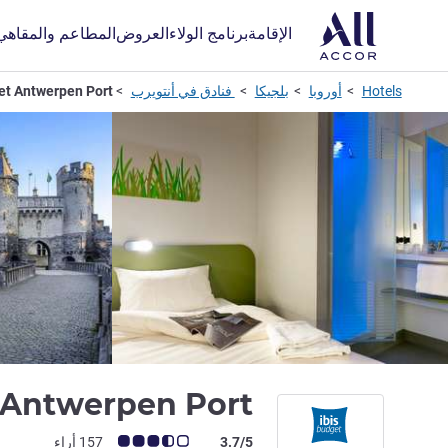
الإقامة
برنامج الولاء
العروض
المطاعم والمقاهي
Hotels
أوروبا
بلجيكا
فنادق في أنتويرب
et Antwerpen Port
 Antwerpen Port
ملاحظة أراء العملاء (رأي ALL)
3.7/5
157 أراء