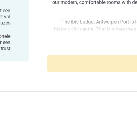
our modern, comfortable rooms with deli
t een
et vol
The ibis budget Antwerpen Port is l
uzes.
historic city centre. That is where the
onele
centres invite you for some retail thera
r een
you will find what you're after in one o
rust.
ibis
the Royal Museum of Fine Arts and the 
with the kids and visit Antwerp Zoo 
take a look at the ci
The hotel is conveniently located in th
major highways and the historic 
accessible by car and by public transport
Are you looking for a hotel close to the
ibis budget Antwerp Port is the perfe
museums and the oldest zoo of Belgium, o