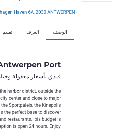
Luithagen Haven 6A, 2030 ANTWERPEN, بل
الوصف
الغرف
تقييم
 Antwerpen Port
فندق بأسعار معقولة وخيا
the harbor district, outside the
ity center and close to major
 the Sportpaleis, the Kinepolis
s the perfect base to discover
and restaurants. ibis budget is
eption is open 24 hours. Enjoy