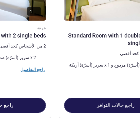
4
غرفة
with 2 single beds
Standard Room with 1 doubl
sing
2 من الأشخاص كحد أقصى
فرش السرير
2 x سرير (أسرّة) صغير
1 x سرير (أسرّة) مزدوج و 1 x سرير (أسرّة) أريكة
راجع التفاصيل
راجع حالات التوافر
راجع حا