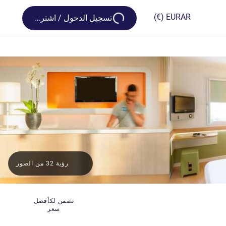
Loading...
(€)
EUR
AR
تسجيل الدخول / اشترك
رؤية 32 من الصور
نضمن لكأفضل
سعر